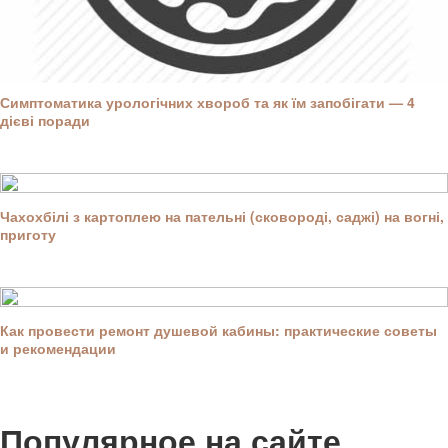
Симптоматика урологічних хвороб та як їм запобігати — 4
дієві поради
Чахохбілі з картоплею на пательні (сковороді, саджі) на вогні,
приготу
Как провести ремонт душевой кабины: практические советы
и рекомендации
Популярное на сайте