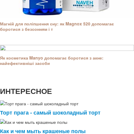
Магній для поліпшення сну: як Magnox 520 допомагає
боротися з безсонням і т
Як косметика Manyo допомагає боротися з акне:
найефективніші засоби
ИНТЕРЕСНОЕ
Торт прага - самый шоколадный торт
Как и чем мыть крашеные полы