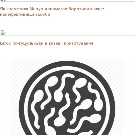
Як косметика Manyo допомагає боротися з акне:
найефективніші засоби
Бігос по-гуцульськи в казані, приготування