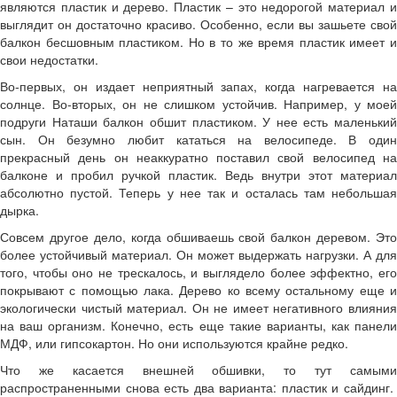
являются пластик и дерево. Пластик – это недорогой материал и
выглядит он достаточно красиво. Особенно, если вы зашьете свой
балкон бесшовным пластиком. Но в то же время пластик имеет и
свои недостатки.
Во-первых, он издает неприятный запах, когда нагревается на
солнце. Во-вторых, он не слишком устойчив. Например, у моей
подруги Наташи балкон обшит пластиком. У нее есть маленький
сын. Он безумно любит кататься на велосипеде. В один
прекрасный день он неаккуратно поставил свой велосипед на
балконе и пробил ручкой пластик. Ведь внутри этот материал
абсолютно пустой. Теперь у нее так и осталась там небольшая
дырка.
Совсем другое дело, когда обшиваешь свой балкон деревом. Это
более устойчивый материал. Он может выдержать нагрузки. А для
того, чтобы оно не трескалось, и выглядело более эффектно, его
покрывают с помощью лака. Дерево ко всему остальному еще и
экологически чистый материал. Он не имеет негативного влияния
на ваш организм. Конечно, есть еще такие варианты, как панели
МДФ, или гипсокартон. Но они используются крайне редко.
Что же касается внешней обшивки, то тут самыми
распространенными снова есть два варианта: пластик и сайдинг.