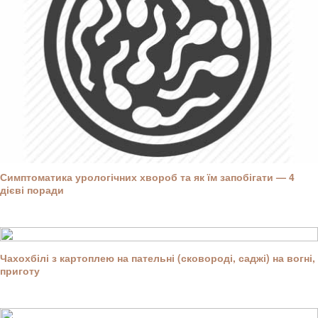
Симптоматика урологічних хвороб та як їм запобігати — 4
дієві поради
Чахохбілі з картоплею на пательні (сковороді, саджі) на вогні,
приготу