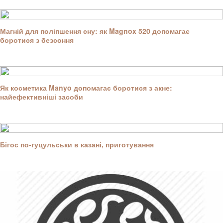
Магній для поліпшення сну: як Magnox 520 допомагає
боротися з безсоння
Як косметика Manyo допомагає боротися з акне:
найефективніші засоби
Бігос по-гуцульськи в казані, приготування