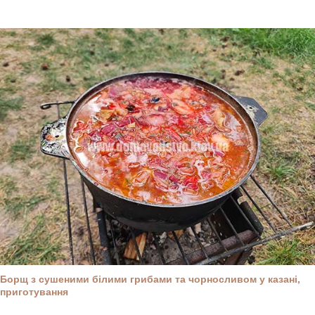
Борщ з сушеними білими грибами та чорносливом у казані,
приготування