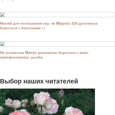
Магній для поліпшення сну: як Magnox 520 допомагає
боротися з безсонням і т
Як косметика Manyo допомагає боротися з акне:
найефективніші засоби
Выбор наших читателей