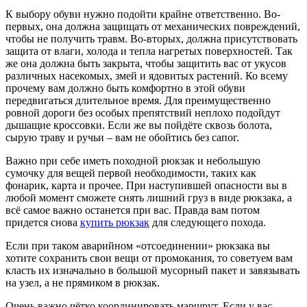
К выбору обуви нужно подойти крайне ответственно. Во-
первых, она должна защищать от механических повреждений,
чтобы не получить травм. Во-вторых, должна присутствовать
защита от влаги, холода и тепла нагретых поверхностей. Так
же она должна быть закрыта, чтобы защитить вас от укусов
различных насекомых, змей и ядовитых растений. Ко всему
прочему вам должно быть комфортно в этой обуви
передвигаться длительное время. Для преимущественно
ровной дороги без особых препятствий неплохо подойдут
дышащие кроссовки. Если же вы пойдёте сквозь болота,
сырую траву и ручьи – вам не обойтись без сапог.
Важно при себе иметь походной рюкзак и небольшую
сумочку для вещей первой необходимости, таких как
фонарик, карта и прочее. При наступившей опасности вы в
любой момент сможете снять лишний груз в виде рюкзака, а
всё самое важно останется при вас. Правда вам потом
придется снова
купить рюкзак
для следующего похода.
Если при таком аварийном «отсоединении» рюкзака вы
хотите сохранить свои вещи от промокания, то советуем вам
класть их изначально в большой мусорный пакет и завязывать
на узел, а не прямиком в рюкзак.
Очень важно чётко координировать маршрут. Если у вас