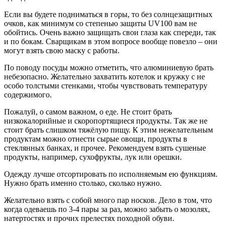
Если вы будете подниматься в горы, то без солнцезащитных
очков, как минимум со степенью защиты UV100 вам не
обойтись. Очень важно защищать свои глаза как спереди, так
и по бокам. Сварщикам в этом вопросе вообще повезло – они
могут взять свою маску с работы.
По поводу посуды можно отметить, что алюминиевую брать
небезопасно. Желательно захватить котелок и кружку с не
особо толстыми стенками, чтобы чувствовать температуру
содержимого.
Пожалуй, о самом важном, о еде. Не стоит брать
низкокалорийные и скоропортящиеся продукты. Так же не
стоит брать слишком тяжёлую пищу. К этим нежелательным
продуктам можно отнести сырые овощи, продукты в
стеклянных банках, и прочее. Рекомендуем взять сушеные
продукты, например, сухофрукты, лук или орешки.
Одежду лучше отсортировать по исполняемым ею функциям.
Нужно брать именно столько, сколько нужно.
Желательно взять с собой много пар носков. Дело в том, что
когда одеваешь по 3-4 пары за раз, можно забыть о мозолях,
натертостях и прочих прелестях походной обуви.