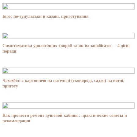
Бігос по-гуцульськи в казані, приготування
Симптоматика урологічних хвороб та як їм запобігати — 4 дієві
поради
Чахохбілі з картоплею на пательні (сковороді, саджі) на вогні,
приготу
Как провести ремонт душевой кабины: практические советы и
рекомендации