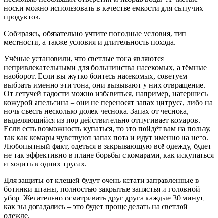
носки можно использовать в качестве емкости для сыпучих
продуктов.
Собираясь, обязательно учтите погодные условия, тип
местности, а также условия и длительность похода.
Учёные установили, что светлые тона являются
непривлекательными для большинства насекомых, а тёмные
наоборот. Если вы жутко боитесь насекомых, советуем
выбрать именно эти тона, они вызывают у них отвращение.
От летучей гадости можно избавиться, например, натершись
кожурой апельсина – они не переносят запах цитруса, либо на
ночь съесть несколько долек чеснока. Запах от чеснока,
выделяющийся из пор действительно отпугивает комаров.
Если есть возможность купаться, то это пойдёт вам на пользу,
так как комары чувствуют запах пота и идут именно на него.
Любопытный факт, одеться в закрывающую всё одежду, будет
не так эффективно в плане борьбы с комарами, как искупаться
и ходить в одних трусах.
Для защиты от клещей будут очень кстати заправленные в
ботинки штаны, полностью закрытые запястья и головной
убор. Желательно осматривать друг друга каждые 30 минут,
как вы догадались – это будет проще делать на светлой
одежде.