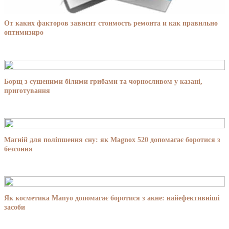
От каких факторов зависит стоимость ремонта и как правильно
оптимизиро
Борщ з сушеними білими грибами та чорносливом у казані,
приготування
Магній для поліпшення сну: як Magnox 520 допомагає боротися з
безсоння
Як косметика Manyo допомагає боротися з акне: найефективніші
засоби