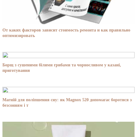
От каких факторов зависит стоимость ремонта и как правильно
оптимизировать
Борщ з сушеними білими грибами та чорносливом у казані,
приготування
Магній для поліпшення сну: як Magnox 520 допомагає боротися з
безсонням і т