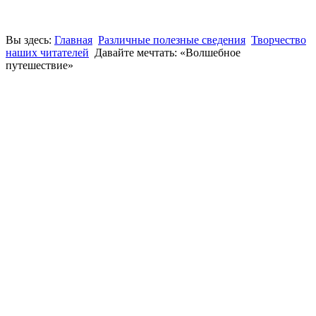
Вы здесь:
Главная
Различные полезные сведения
Творчество
наших читателей
Давайте мечтать: «Волшебное
путешествие»