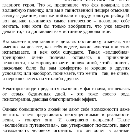
главного героя. Что ж, представьте, что фея подарила вам
волшебную палочку, или вы в таинственной пещере отыскали
лампу с джином, или же поймали в пруду золотую рыбку. И
вот дальше начинается самое интересное – позвольте себе
мечтать, или хотя бы только вообразите, что уже можете
делать то, что доставляет вам истинное удовольствие.
Вы можете представлять в деталях обстановку, отмечая, что
именно вы делаете, как себя ведете, какие чувства при этом
испытываете, и кем себя ощущаете. Такая «волшебная»
тренировка очень полезна: оставаясь в привычной
реальности, вы «прощупываете почву» иной, чтобы понять,
насколько было бы вам комфортно и хорошо в других
условиях; или наоборот, понимаете, что мечта – так, не очень,
и переключаетесь на что-либо другое.
Некоторые люди предаются сказочным фантазиям, отвлекаясь
от серых будничных дней, - это тоже своего рода
психотерапия, дающая благоприятный эффект.
Однако большинство людей не дают себе возможности даже
мечтать: зачем представлять неосуществимые в реальности
вещи, - говорят они. И совершено напрасно! Такие
«волшебные путешествия», как утверждают психологи, дают
возможность человеку осознать, что он хочет в данный