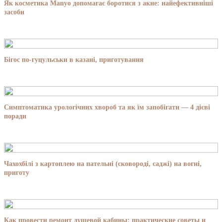
Як косметика Manyo допомагає боротися з акне: найефективніші
засоби
Бігос по-гуцульськи в казані, приготування
Симптоматика урологічних хвороб та як їм запобігати — 4 дієві
поради
Чахохбілі з картоплею на пательні (сковороді, саджі) на вогні,
приготу
Как провести ремонт душевой кабины: практические советы и