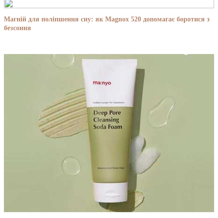
Магній для поліпшення сну: як Magnox 520 допомагає боротися з
безсоння