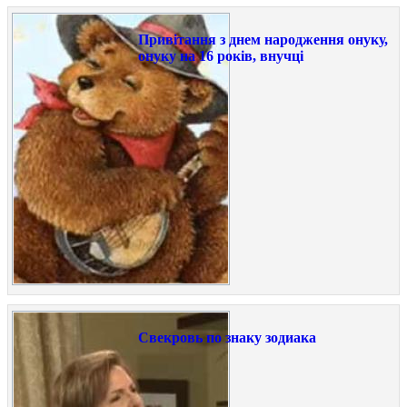
Привітання з днем народження онуку,
онуку на 16 років, внучці
Свекровь по знаку зодиака