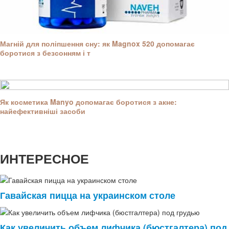
Магній для поліпшення сну: як Magnox 520 допомагає
боротися з безсонням і т
Як косметика Manyo допомагає боротися з акне:
найефективніші засоби
ИНТЕРЕСНОЕ
Гавайская пицца на украинском столе
Как увеличить объем лифчика (бюстгалтера) под