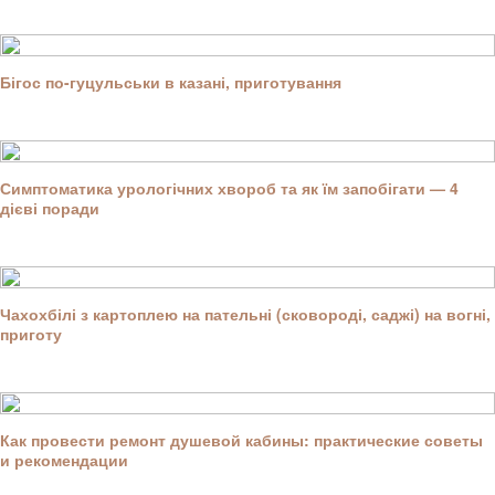
Бігос по-гуцульськи в казані, приготування
Симптоматика урологічних хвороб та як їм запобігати — 4
дієві поради
Чахохбілі з картоплею на пательні (сковороді, саджі) на вогні,
приготу
Как провести ремонт душевой кабины: практические советы
и рекомендации