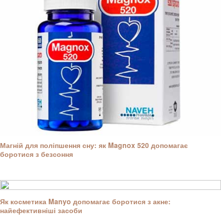
Магній для поліпшення сну: як Magnox 520 допомагає
боротися з безсоння
Як косметика Manyo допомагає боротися з акне:
найефективніші засоби