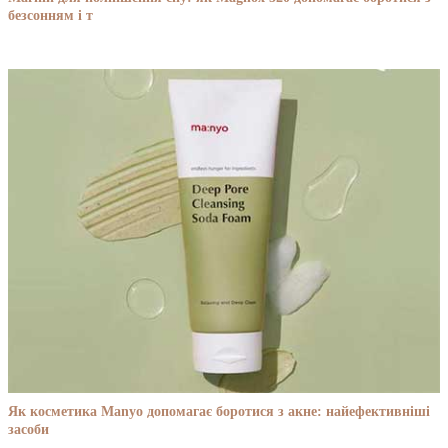
безсонням і т
Як косметика Manyo допомагає боротися з акне: найефективніші
засоби