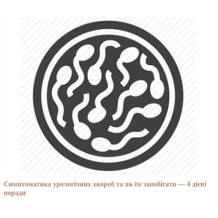
Симптоматика урологічних хвороб та як їм запобігати — 4 дієві
поради