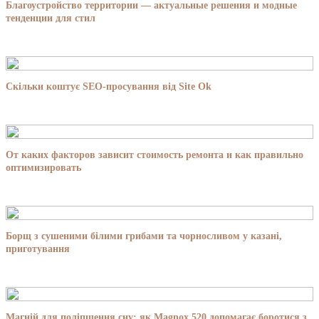
Благоустройство территории — актуальные решения и модные
тенденции для стил
Скільки коштує SEO-просування від Site Ok
От каких факторов зависит стоимость ремонта и как правильно
оптимизировать
Борщ з сушеними білими грибами та чорносливом у казані,
приготування
Магній для поліпшення сну: як Magnox 520 допомагає боротися з