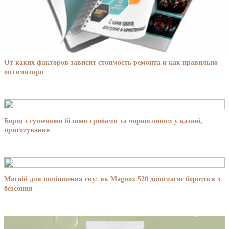
От каких факторов зависит стоимость ремонта и как правильно
оптимизиро
Борщ з сушеними білими грибами та чорносливом у казані,
приготування
Магній для поліпшення сну: як Magnox 520 допомагає боротися з
безсоння