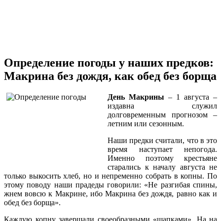
Определение погоды у наших предков:
Макрина без дождя, как обед без борща
День Макрины
– 1 августа –
издавна служил
долговременным прогнозом –
летним или сезонным.
Наши предки считали, что в это
время наступает непогода.
Именно поэтому крестьяне
старались к началу августа не
только выкосить хлеб, но и непременно собрать в копны. По
этому поводу наши прадеды говорили: «Не разгибая спины,
жнем вовсю к Макрине, ибо Макрина без дождя, равно как и
обед без борща».
Каждую копну завершали своеобразными «шапками». На на