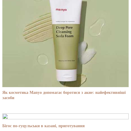
Як косметика Manyo допомагає боротися з акне: найефективніші
засоби
Бігос по-гуцульськи в казані, приготування