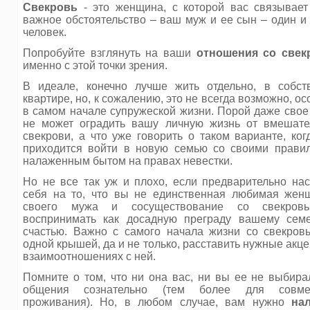
Свекровь
- это женщина, с которой вас связывает
важное обстоятельство – ваш муж и ее сын – один и 
человек.
Попробуйте взглянуть на ваши
отношения со свек
именно с этой точки зрения.
В идеале, конечно лучше жить отдельно, в собст
квартире, но, к сожалению, это не всегда возможно, о
в самом начале супружеской жизни. Порой даже свое
не может оградить вашу личную жизнь от вмешате
свекрови, а что уже говорить о таком варианте, ког
приходится войти в новую семью со своими прави
налаженным бытом на правах невестки.
Но не все так уж и плохо, если предварительно нас
себя на то, что вы не единственная любимая жен
своего мужа и сосуществование со свекров
воспринимать как досадную преграду вашему сем
счастью. Важно с самого начала жизни со свекров
одной крышей, да и не только, расставить нужные акц
взаимоотношениях с ней.
Помните о том, что ни она вас, ни вы ее не выбира
общения сознательно (тем более для совмес
проживания). Но, в любом случае, вам нужно
на