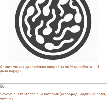
Симптоматика урологічних хвороб та як їм запобігати — 4
дієві поради
Чахохбілі з картоплею на пательні (сковороді, саджі) на вогні,
приготу