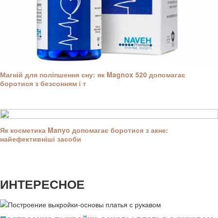
Магній для поліпшення сну: як Magnox 520 допомагає
боротися з безсонням і т
Як косметика Manyo допомагає боротися з акне:
найефективніші засоби
ИНТЕРЕСНОЕ