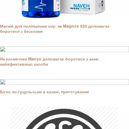
Магній для поліпшення сну: як Magnox 520 допомагає
боротися з безсоння
Як косметика Manyo допомагає боротися з акне:
найефективніші засоби
Бігос по-гуцульськи в казані, приготування