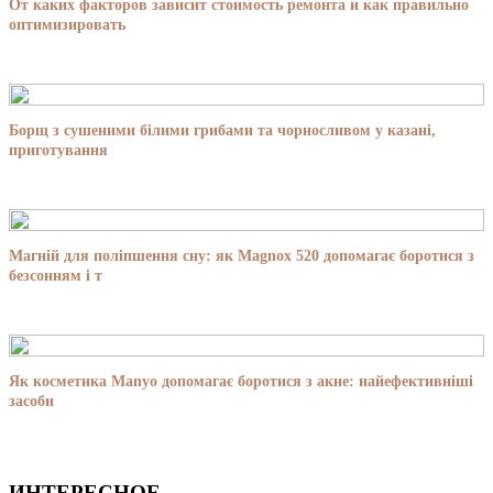
От каких факторов зависит стоимость ремонта и как правильно
оптимизировать
Борщ з сушеними білими грибами та чорносливом у казані,
приготування
Магній для поліпшення сну: як Magnox 520 допомагає боротися з
безсонням і т
Як косметика Manyo допомагає боротися з акне: найефективніші
засоби
ИНТЕРЕСНОЕ