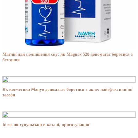
Магній для поліпшення сну: як Magnox 520 допомагає боротися з
безсоння
Як косметика Manyo допомагає боротися з акне: найефективніші
засоби
Бігос по-гуцульськи в казані, приготування