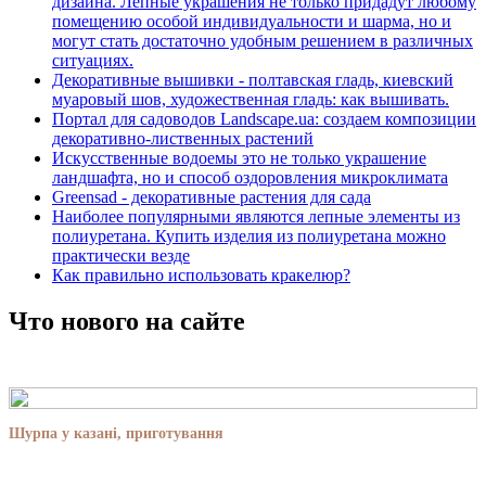
дизайна. Лепные украшения не только придадут любому
помещению особой индивидуальности и шарма, но и
могут стать достаточно удобным решением в различных
ситуациях.
Декоративные вышивки - полтавская гладь, киевский
муаровый шов, художественная гладь: как вышивать.
Портал для садоводов Landscape.ua: создаем композиции
декоративно-лиственных растений
Искусственные водоемы это не только украшение
ландшафта, но и способ оздоровления микроклимата
Greensad - декоративные растения для сада
Наиболее популярными являются лепные элементы из
полиуретана. Купить изделия из полиуретана можно
практически везде
Как правильно использовать кракелюр?
Что нового на сайте
Шурпа у казані, приготування