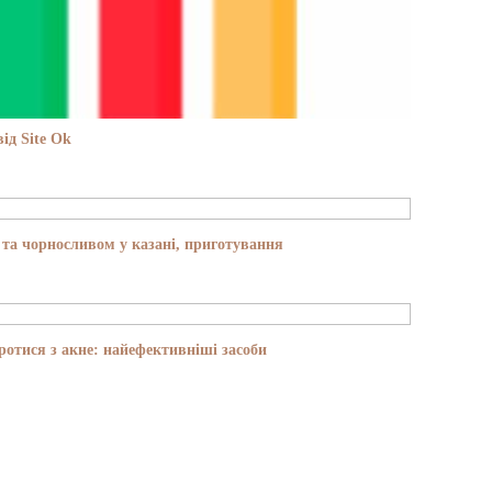
ід Site Ok
та чорносливом у казані, приготування
отися з акне: найефективніші засоби