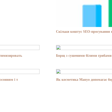
Скільки коштує SEO-просування в
птимизировать
Борщ з сушеними білими грибами 
зсонням і т
Як косметика Manyo допомагає бор