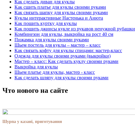
Как сделать диван для куклы
Как сшить платье для куклы своими руками
Как связать шапку для куклы своими руками
Куклы интерактивные Настенька и Анюта
Как пошить куртку для куклы
Как пошить джинсы кукле из рукавов ненужной рубашки
Комбинезон для куклы, выкройка на рост 40 см
Пижамка для куклы своими руками
Шьем постель для куклы – мастер – класс
Как связать кофту для куклы спицами: мастер-класс
Одежда для куклы своими руками (выкройки)
Мастер – класс: Как сделать куклу своими руками
Выкройка для куклы
Шьем платье для куклы, мастер - класс
Как сделать шляпу для куклы своими руками
Что нового на сайте
Шурпа у казані, приготування