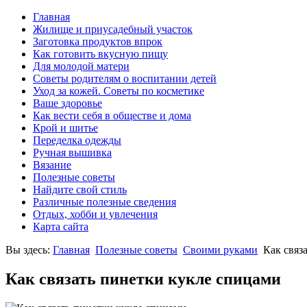
Главная
Жилище и приусадебный участок
Заготовка продуктов впрок
Как готовить вкусную пищу
Для молодой матери
Советы родителям о воспитании детей
Уход за кожей. Советы по косметике
Ваше здоровье
Как вести себя в обществе и дома
Крой и шитье
Переделка одежды
Ручная вышивка
Вязание
Полезные советы
Найдите свой стиль
Различные полезные сведения
Отдых, хобби и увлечения
Карта сайта
Вы здесь:
Главная
Полезные советы
Своими руками
Как связ
Как связать пинетки кукле спицами