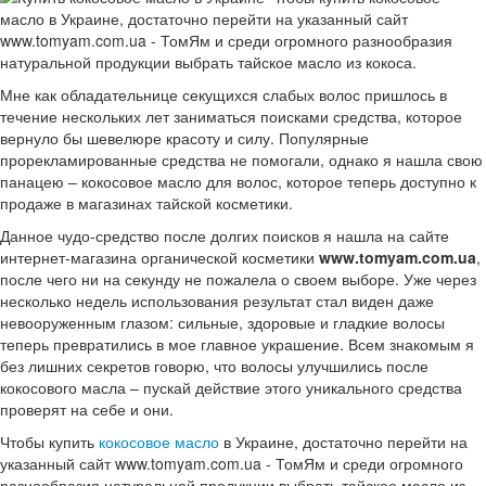
масло в Украине, достаточно перейти на указанный сайт
www.tomyam.com.ua - ТомЯм и среди огромного разнообразия
натуральной продукции выбрать тайское масло из кокоса.
Мне как обладательнице секущихся слабых волос пришлось в
течение нескольких лет заниматься поисками средства, которое
вернуло бы шевелюре красоту и силу. Популярные
прорекламированные средства не помогали, однако я нашла свою
панацею – кокосовое масло для волос, которое теперь доступно к
продаже в магазинах тайской косметики.
Данное чудо-средство после долгих поисков я нашла на сайте
интернет-магазина органической косметики
www.tomyam.com.ua
,
после чего ни на секунду не пожалела о своем выборе. Уже через
несколько недель использования результат стал виден даже
невооруженным глазом: сильные, здоровые и гладкие волосы
теперь превратились в мое главное украшение. Всем знакомым я
без лишних секретов говорю, что волосы улучшились после
кокосового масла – пускай действие этого уникального средства
проверят на себе и они.
Чтобы купить
кокосовое масло
в Украине, достаточно перейти на
указанный сайт www.tomyam.com.ua - ТомЯм и среди огромного
разнообразия натуральной продукции выбрать тайское масло из