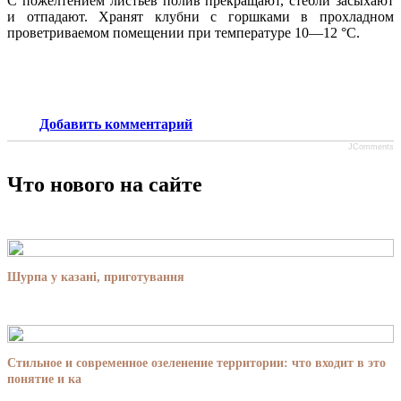
С пожелтением листьев полив прекращают, стебли засыхают
и отпа­дают. Хранят клубни с горшками в прохладном
проветриваемом поме­щении при температуре 10—12 °С.
Добавить комментарий
JComments
Что нового на сайте
Шурпа у казані, приготування
Стильное и современное озеленение территории: что входит в это
понятие и ка