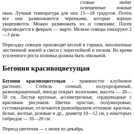
стовые любят
освещенные южные
окна. Лучшая температура для них 15—18 граду­сов. Почти
все они размножаются черенка­ми, которые хорошо
укореняются. Можно размножать их и семенами. Посев
произво­дится в феврале — марте. Мелкие сеянцы пикируют 2
—3 раза.
Пересадку сеянцев производят весной в горшки, заполненные
лиственной землей в смеси с перегнойной и песком. Во время
уси­ленного роста поливка должна быть обиль­ной.
Бегония красивоцветущая
Бегония красивоцветущая
- травянистое клубневое
растение. Стебель сочный, полупрозрачный,
разноокрашенный, иногда покрыт воло­сками; высота — 20—
50 см. Листья крупные, ассиметричные, сердцевид­ные с
красивым рисунком. Цветки простые, полумахровые,
густомахровые, отличаются разнообразием оттенков: красные,
белые, желтые, розовые и др., диаметр 10—12 см, у некоторых
гибридов — 10—20 см.
Период цветения — с июня по декабрь.