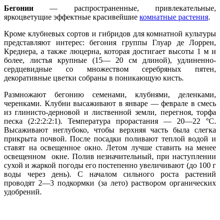
Бегонии
— распространенные, привлекательные,
яркоцветущие эффектные красивейшие
комнатные растения
.
Кроме клубневых сортов и гибридов для комнатной культуры
пред­ставляют интерес: бегония группы Глуар де Лоррен,
Креднера, а также люцерна, которая достигает высоты 1 м и
более, листья крупные (15— 20 см длиной), удлиненно-
сердцевидные со множеством серебряных пятен,
декоративные цветки собраны в поникающую кисть.
Размножают бегонию семенами, клубнями, деленками,
черенками. Клубни высаживают в январе — феврале в смесь
из глинисто-дерновой и лиственной земли, перегноя, торфа
песка (2:2:2:2:1). Температура прорастания — 20—22 °С.
Высаживают неглубоко, чтобы верхняя часть была слегка
прикрыта почвой. После посадки поливают теплой водой и
ставят на освещенное окно. Летом лучше ставить на менее
освещенном окне. Полив незначительный, при наступлении
сухой и жаркой погоды его постепенно увеличивают (до 100 г
воды через день). С началом сильного роста растений
проводят 2—3 подкормки (за лето) раствором органических
удобрений.