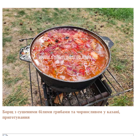
Борщ з сушеними білими грибами та чорносливом у казані,
приготування