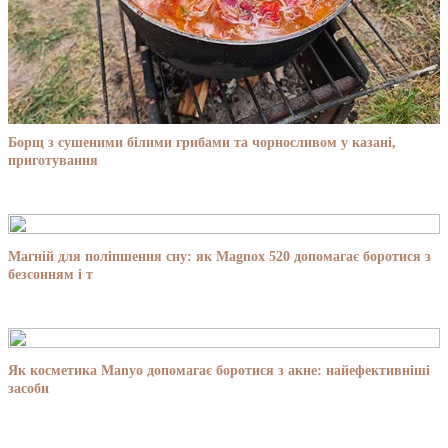
Борщ з сушеними білими грибами та чорносливом у казані,
приготування
Магній для поліпшення сну: як Magnox 520 допомагає боротися з
безсонням і т
Як косметика Manyo допомагає боротися з акне: найефективніші
засоби