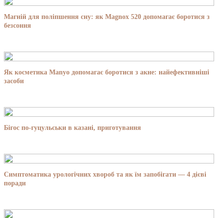
Магній для поліпшення сну: як Magnox 520 допомагає боротися з
безсоння
Як косметика Manyo допомагає боротися з акне: найефективніші
засоби
Бігос по-гуцульськи в казані, приготування
Симптоматика урологічних хвороб та як їм запобігати — 4 дієві
поради