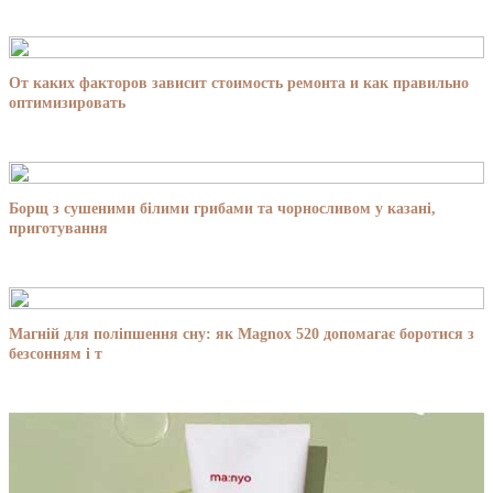
От каких факторов зависит стоимость ремонта и как правильно
оптимизировать
Борщ з сушеними білими грибами та чорносливом у казані,
приготування
Магній для поліпшення сну: як Magnox 520 допомагає боротися з
безсонням і т