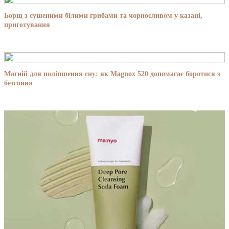
Борщ з сушеними білими грибами та чорносливом у казані,
приготування
Магній для поліпшення сну: як Magnox 520 допомагає боротися з
безсоння