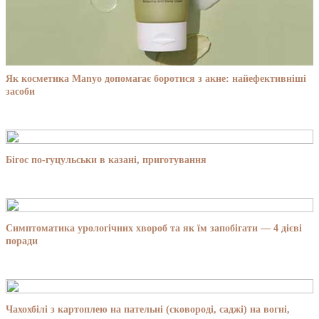
Як косметика Manyo допомагає боротися з акне: найефективніші
засоби
Бігос по-гуцульськи в казані, приготування
Симптоматика урологічних хвороб та як їм запобігати — 4 дієві
поради
Чахохбілі з картоплею на пательні (сковороді, саджі) на вогні,