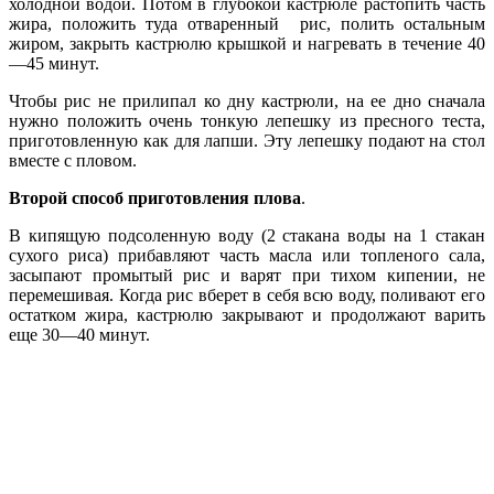
холодной водой. Потом в глу­бокой кастрюле растопить часть
жира, по­ложить туда отваренный рис, полить ос­тальным
жиром, закрыть кастрюлю крыш­кой и нагревать в течение 40
—45 минут.
Чтобы рис не прилипал ко дну кастрюли, на ее дно сначала
нужно положить очень тонкую лепешку из пресного теста,
приго­товленную как для лапши. Эту лепешку по­дают на стол
вместе с пловом.
Второй способ приготовления плова
.
В кипящую подсо­ленную воду (2 стакана воды на 1 стакан
сухого риса) прибавляют часть масла или топленого сала,
засыпают промытый рис и варят при тихом кипении, не
перемешивая. Когда рис вберет в себя всю воду, поли­вают его
остатком жира, кастрюлю закры­вают и продолжают варить
еще 30—40 ми­нут.