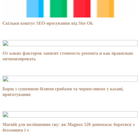
Скільки коштує SEO-просування від Site Ok
От каких факторов зависит стоимость ремонта и как правильно
оптимизировать
Борщ з сушеними білими грибами та чорносливом у казані,
приготування
Магній для поліпшення сну: як Magnox 520 допомагає боротися з
безсонням і т