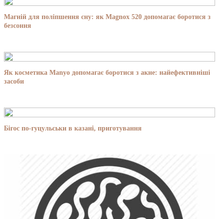
Магній для поліпшення сну: як Magnox 520 допомагає боротися з
безсоння
Як косметика Manyo допомагає боротися з акне: найефективніші
засоби
Бігос по-гуцульськи в казані, приготування