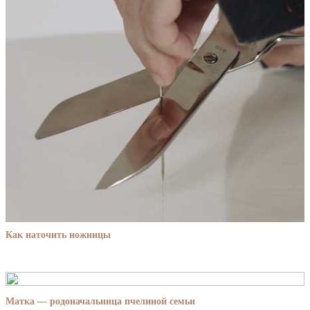
Как наточить ножницы
Матка — родоначальница пчелиной семьи