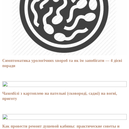
Симптоматика урологічних хвороб та як їм запобігати — 4 дієві
поради
Чахохбілі з картоплею на пательні (сковороді, саджі) на вогні,
приготу
Как провести ремонт душевой кабины: практические советы и