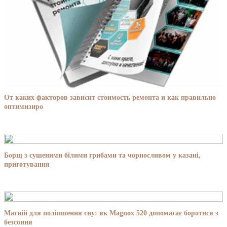
От каких факторов зависит стоимость ремонта и как правильно
оптимизиро
Борщ з сушеними білими грибами та чорносливом у казані,
приготування
Магній для поліпшення сну: як Magnox 520 допомагає боротися з
безсоння