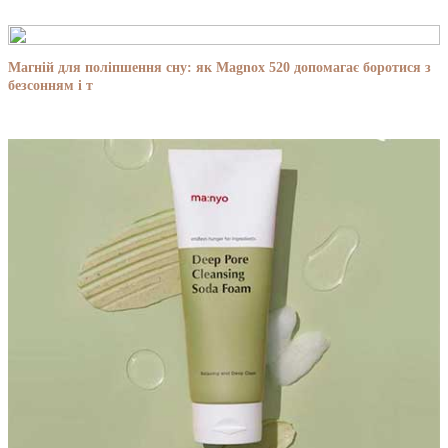
Магній для поліпшення сну: як Magnox 520 допомагає боротися з
безсонням і т