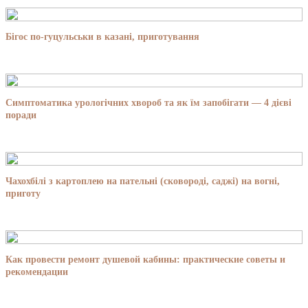
Бігос по-гуцульськи в казані, приготування
Симптоматика урологічних хвороб та як їм запобігати — 4 дієві
поради
Чахохбілі з картоплею на пательні (сковороді, саджі) на вогні,
приготу
Как провести ремонт душевой кабины: практические советы и
рекомендации