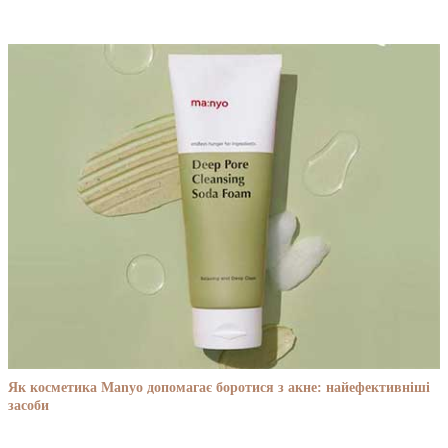
Як косметика Manyo допомагає боротися з акне: найефективніші
засоби