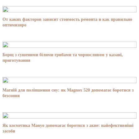
От каких факторов зависит стоимость ремонта и как правильно
оптимизиро
Борщ з сушеними білими грибами та чорносливом у казані,
приготування
Магній для поліпшення сну: як Magnox 520 допомагає боротися з
безсоння
Як косметика Manyo допомагає боротися з акне: найефективніші
засоби