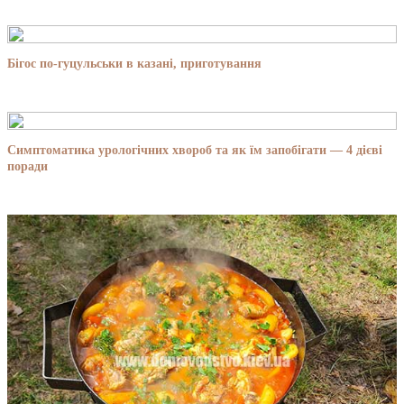
Бігос по-гуцульськи в казані, приготування
Симптоматика урологічних хвороб та як їм запобігати — 4 дієві
поради