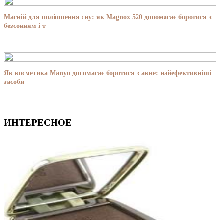
Магній для поліпшення сну: як Magnox 520 допомагає боротися з
безсонням і т
Як косметика Manyo допомагає боротися з акне: найефективніші
засоби
ИНТЕРЕСНОЕ