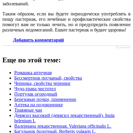
заболеваний.
Таким образом, если вы будете периодически употреблять в
пищу пастернак, его лечебные и профилактические свойства
помогут вам не только лечить, но и предупредить появление
различных недомоганий. Ешьте пастернак и будьте здоровы!
Добавить комментарий
JComments
Еще по этой теме:
Ромашка аптечная
Бессмертник песчаный, свойства
Черника, свойства черники
Чудо-трава чистотел
Портулак огородный
Березовые почки, применение
Аптека на подоконнике
Травяные чаи
Девясил высокий (девясил лекарственный). Inula
helenium L
Валериана лекарственная. Valeriana officinalis L.
Багульник болотный. Berberis vulgaris L.