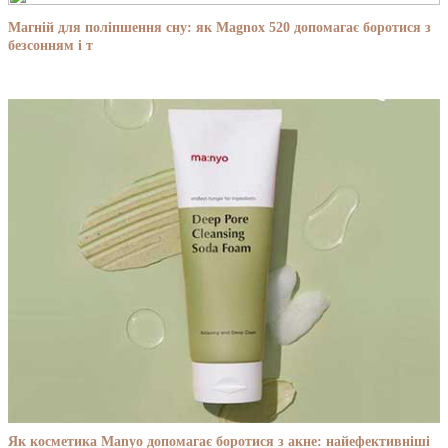
Магній для поліпшення сну: як Magnox 520 допомагає боротися з
безсонням і т
Як косметика Manyo допомагає боротися з акне: найефективніші