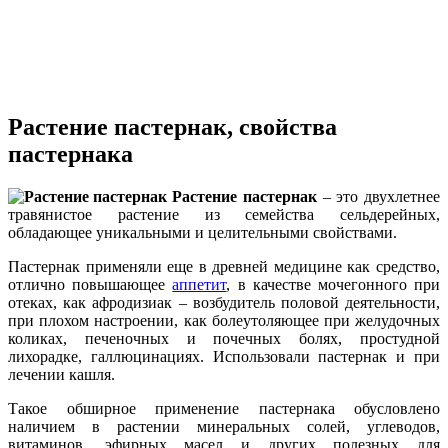
Растение пастернак, свойства
пастернака
Растение пастернак
– это двухлетнее
травянистое растение из семейства сельдерейных,
обладающее уникальными и целительными свойствами.
Пастернак применяли еще в древней медицине как средство,
отлично повышающее
аппетит
, в качестве мочегонного при
отеках, как афродизиак – возбудитель половой деятельности,
при плохом настроении, как болеутоляющее при желудочных
коликах, печеночных и почечных болях, простудной
лихорадке, галлюцинациях. Использовали пастернак и при
лечении кашля.
Такое обширное применение пастернака обусловлено
наличием в растении минеральных солей, углеводов,
витаминов, эфирных масел и других полезных для