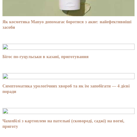
Як косметика Manyo допомагає боротися з акне: найефективніші
засоби
Бігос по-гуцульськи в казані, приготування
Симптоматика урологічних хвороб та як їм запобігати — 4 дієві
поради
Чахохбілі з картоплею на пательні (сковороді, саджі) на вогні,
приготу