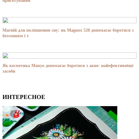
приготування
Магній для поліпшення сну: як Magnox 520 допомагає боротися з
безсонням і т
Як косметика Manyo допомагає боротися з акне: найефективніші
засоби
ИНТЕРЕСНОЕ