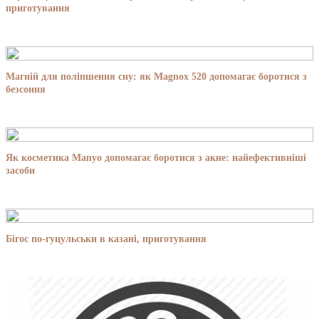
приготування
Магній для поліпшення сну: як Magnox 520 допомагає боротися з
безсоння
Як косметика Manyo допомагає боротися з акне: найефективніші
засоби
Бігос по-гуцульськи в казані, приготування