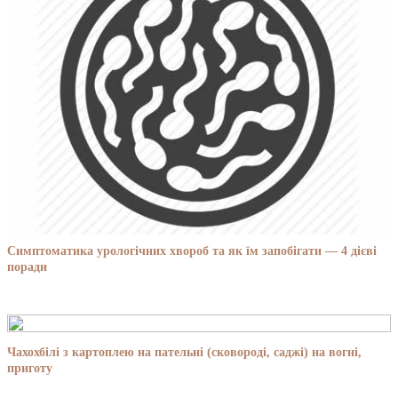
Симптоматика урологічних хвороб та як їм запобігати — 4 дієві
поради
Чахохбілі з картоплею на пательні (сковороді, саджі) на вогні,
приготу