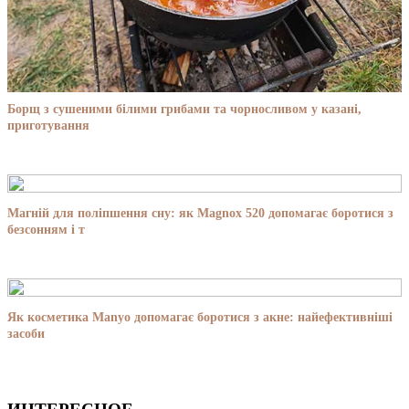
Борщ з сушеними білими грибами та чорносливом у казані,
приготування
Магній для поліпшення сну: як Magnox 520 допомагає боротися з
безсонням і т
Як косметика Manyo допомагає боротися з акне: найефективніші
засоби