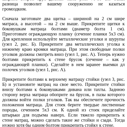
разница позволит вашему сооружению не казаться
громоздким.
Сначала заготовьте два щитка – шириной на 2 см шире
матраса, а высотой – на 2 см выше. Прикрепите щитки к
боковушкам матраца болтами (диаметр болта 1 см).
Приготовьте ограждающую планку (сечение планки 5х3 см).
Для крепления используйте металлические уголки и шурупы
(узел 2, рис. Б). Прикрепите два металлических уголка к
нижнему краю кромки матраца. При этом свободные полки
уголков должны смотреть вниз (узел 1, рис. А). Теперь нужно
болтами прикрепить к стене брусок (сечение – как у
ограждающей планки). Сделайте в нем заранее выемки дл
полочек уголков (узел 1, рис. А).
Прикрепите болтами к верхнему матрацу стойки (узел 3, рис.
Б) и установите матрац на свое место. Прикрепите стойки
внизу болтами к боковушками дивана или тахты. Заднюю
сторону верха матраца обоприте на брусок, в пазы которого
должны войти полки уголков. Так вы обеспечите прочность
положения матраца. Для стоек берите твердые лиственные
породы, сечением 5х3 см. К одной из стоек приделайте
штырьки для подъема наверх. Если тяжело прикрепить к
стене матрац, можно сделать такие же стойки и сзади. Тогда
нужно хотя бы одним болтом прикрепить стойку к стене.