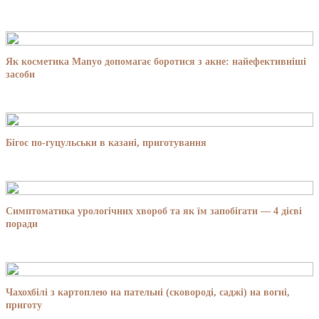
Як косметика Manyo допомагає боротися з акне: найефективніші
засоби
Бігос по-гуцульськи в казані, приготування
Симптоматика урологічних хвороб та як їм запобігати — 4 дієві
поради
Чахохбілі з картоплею на пательні (сковороді, саджі) на вогні,
приготу