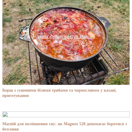
Борщ з сушеними білими грибами та чорносливом у казані,
приготування
Магній для поліпшення сну: як Magnox 520 допомагає боротися з
безсоння