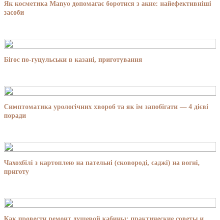
Як косметика Manyo допомагає боротися з акне: найефективніші
засоби
Бігос по-гуцульськи в казані, приготування
Симптоматика урологічних хвороб та як їм запобігати — 4 дієві
поради
Чахохбілі з картоплею на пательні (сковороді, саджі) на вогні,
приготу
Как провести ремонт душевой кабины: практические советы и