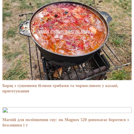
Борщ з сушеними білими грибами та чорносливом у казані,
приготування
Магній для поліпшення сну: як Magnox 520 допомагає боротися з
безсонням і т