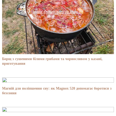
Борщ з сушеними білими грибами та чорносливом у казані,
приготування
Магній для поліпшення сну: як Magnox 520 допомагає боротися з
безсоння