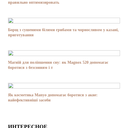
правильно оптимизировать
Борщ з сушеними білими грибами та чорносливом у казані,
приготування
Магній для поліпшення сну: як Magnox 520 допомагає
боротися з безсонням і т
Як косметика Manyo допомагає боротися з акне:
найефективніші засоби
ИНТЕРЕСНОЕ