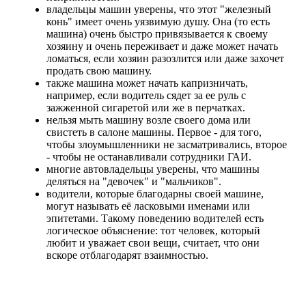
владельцы машин уверены, что этот "железный
конь" имеет очень уязвимую душу. Она (то есть
машина) очень быстро привязывается к своему
хозяину и очень переживает и даже может начать
ломаться, если хозяин разозлится или даже захочет
продать свою машину.
также машина может начать капризничать,
например, если водитель сядет за ее руль с
зажженной сигаретой или же в перчатках.
нельзя мыть машину возле своего дома или
свистеть в салоне машины. Первое - для того,
чтобы злоумышленники не засматривались, второе
- чтобы не останавливали сотрудники ГАИ.
многие автовладельцы уверены, что машины
деляться на "девочек" и "мальчиков".
водители, которые благодарны своей машине,
могут называть её ласковыми именами или
эпитетами. Такому поведению водителей есть
логическое объяснение: тот человек, который
любит и уважает свои вещи, считает, что они
вскоре отблагодарят взаимностью.