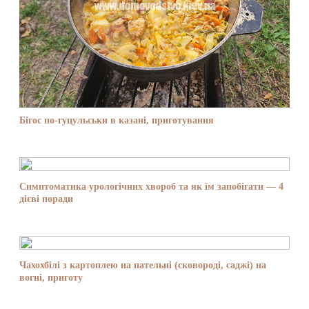
Бігос по-гуцульськи в казані, приготування
Симптоматика урологічних хвороб та як їм запобігати — 4
дієві поради
Чахохбілі з картоплею на пательні (сковороді, саджі) на
вогні, приготу