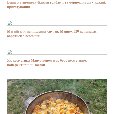
Борщ з сушеними білими грибами та чорносливом у казані,
приготування
Магній для поліпшення сну: як Magnox 520 допомагає
боротися з безсоння
Як косметика Manyo допомагає боротися з акне:
найефективніші засоби