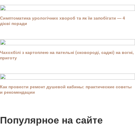
Симптоматика урологічних хвороб та як їм запобігати — 4
дієві поради
Чахохбілі з картоплею на пательні (сковороді, саджі) на вогні,
приготу
Как провести ремонт душевой кабины: практические советы
и рекомендации
Популярное на сайте