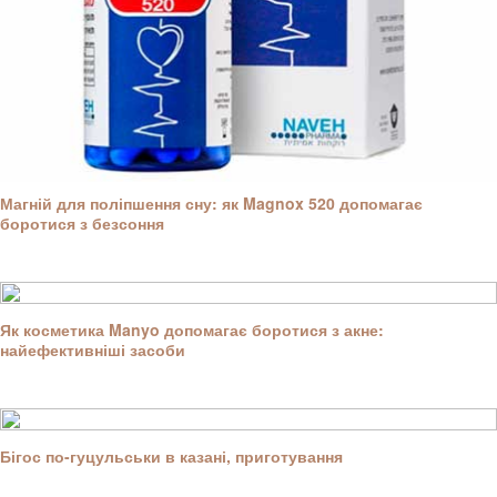
Магній для поліпшення сну: як Magnox 520 допомагає
боротися з безсоння
Як косметика Manyo допомагає боротися з акне:
найефективніші засоби
Бігос по-гуцульськи в казані, приготування