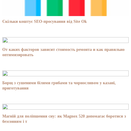
Скільки коштує SEO-просування від Site Ok
От каких факторов зависит стоимость ремонта и как правильно
оптимизировать
Борщ з сушеними білими грибами та чорносливом у казані,
приготування
Магній для поліпшення сну: як Magnox 520 допомагає боротися з
безсонням і т