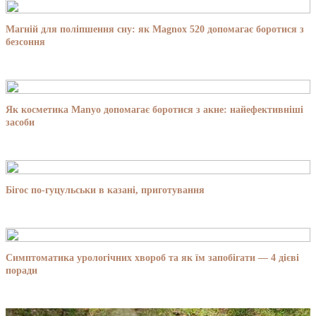
Магній для поліпшення сну: як Magnox 520 допомагає боротися з
безсоння
Як косметика Manyo допомагає боротися з акне: найефективніші
засоби
Бігос по-гуцульськи в казані, приготування
Симптоматика урологічних хвороб та як їм запобігати — 4 дієві
поради