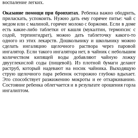
воспаление легких.
Оказание помощи при бронхитах
. Ребенка важно ободрить,
приласкать, успокоить. Нужно дать ему горячее питье: чай с
медом или с малиной, горячее молоко с боржоми. Если в доме
есть какие-либо таблетки от кашля (мукалтин, термопсис с
содой, терпингидрат), можно дать таблеточку какого-то
одного из этих лекарств. Дошкольнику и школьнику можно
сделать ингаляцию щелочного раствора через паровой
ингалятор. Если такого ингалятора нет, в чайник с небольшим
количеством кипящей воды добавляют чайную ложку
двууглекислой соды (пищевой). Из плотной бумаги делают
раструб, который надевают на носик чайника. Выходящую
струю щелочного пара ребенок осторожно глубоко вдыхает.
Это способствует разжижению мокроты и ее отхаркиванию.
Состояние ребенка облегчается и в результате орошения горла
ингалиптом.