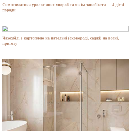
Симптоматика урологічних хвороб та як їм запобігати — 4 дієві
поради
Чахохбілі з картоплею на пательні (сковороді, саджі) на вогні,
приготу