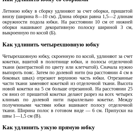
Летнюю юбку в сборку удлиняют за счет оборки, пришитой
внизу (ширина 8—10 см). Длина оборки равна 1,5—2 длинам
окружности подола юбки. На расстоянии 10 см от нижней
оборки нашивают декоративную полоску шириной 3 см,
выкроенную по косой (Б).
Как удлинить четырехшовную юбку
Четырехшовную юбку, скроенную по косой, удлиняют за счет
кокетки, вшитой в полотнище юбки, и полосы отделочной
ткани (контрастной по цвету или клетчатой). Сначала нужно
выпороть пояс. Затем по долевой нити (на расстоянии 4 см в
боковых швах) отрезают верхнюю часть юбки. Отрезанные
части ткани заменяют кокеткой из отделочной ткани. Высота
новой кокетки на 5 см больше отрезанной. На расстоянии 25
см вниз от пришитой кокетки делают разрез на всех четырех
клиньях по долевой нити параллельно кокетке. Между
полученными частями юбки вшивают полосу отделочной
ткани. Ширина полос в готовом виде — 6 см. Припуски на
швы 1—1,5 см (В).
Как удлинить узкую прямую юбку