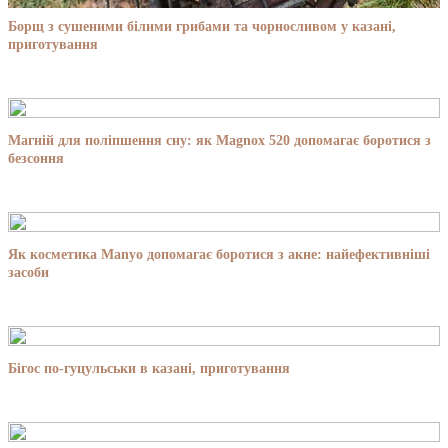
Борщ з сушеними білими грибами та чорносливом у казані,
приготування
Магній для поліпшення сну: як Magnox 520 допомагає боротися з
безсоння
Як косметика Manyo допомагає боротися з акне: найефективніші
засоби
Бігос по-гуцульськи в казані, приготування