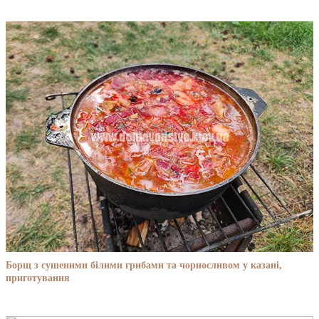
Борщ з сушеними білими грибами та чорносливом у казані,
приготування