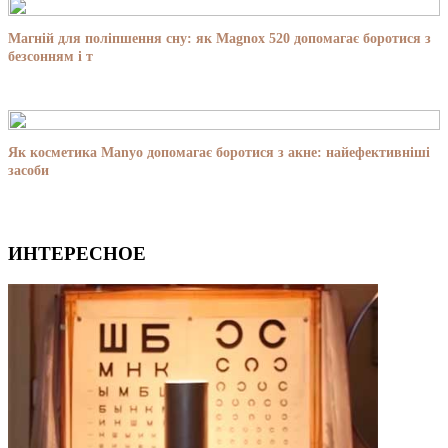
Магній для поліпшення сну: як Magnox 520 допомагає боротися з
безсонням і т
Як косметика Manyo допомагає боротися з акне: найефективніші
засоби
ИНТЕРЕСНОЕ