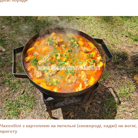
Чахохбілі з картоплею на пательні (сковороді, саджі) на вогні,
приготу