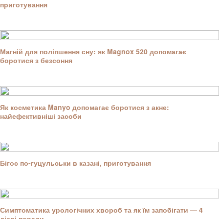
приготування
Магній для поліпшення сну: як Magnox 520 допомагає
боротися з безсоння
Як косметика Manyo допомагає боротися з акне:
найефективніші засоби
Бігос по-гуцульськи в казані, приготування
Симптоматика урологічних хвороб та як їм запобігати — 4
дієві поради