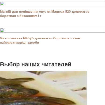
Магній для поліпшення сну: як Magnox 520 допомагає
боротися з безсонням і т
Як косметика Manyo допомагає боротися з акне:
найефективніші засоби
Выбор наших читателей