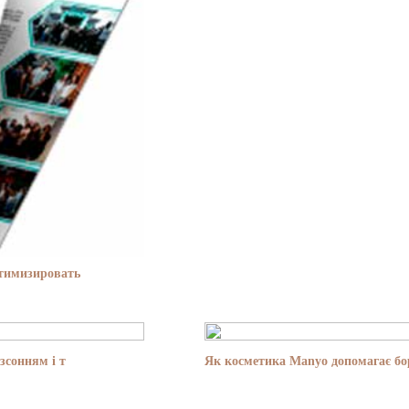
птимизировать
зсонням і т
Як косметика Manyo допомагає бор