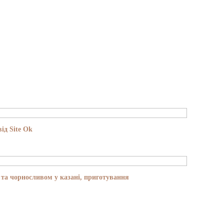
ід Site Ok
та чорносливом у казані, приготування