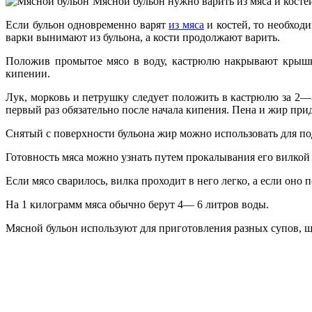
Мясной бульон нужно варить из мяса и костей
Если бульон одновременно варят
из мяса
и костей, то необходи
варки вынимают из бульона, а кости продолжают варить.
Положив промытое мясо в воду, кастрю­лю накрывают крышко
кипении.
Лук, морковь и петрушку следует поло­жить в кастрюлю за 2—
первый раз обяза­тельно после начала кипения. Пена и жир пр
Снятый с поверхности бульона жир мож­но использовать для под
Готовность мяса можно узнать путем про­калывания его вилкой 
Если мясо сварилось, вилка проходит в него легко, а если оно
На 1 килограмм мяса обычно берут 4— 6 литров воды.
Мясной бульон используют для приготов­ления разных супов, щ