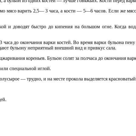
, а бульон из одних ко­стей — лучше говяжьих. Кости перед вар­
мо мясо варить 2,5— 3 часа, а кости — 5—6 часов. Если же мясо
й и доводят быстро до кипения на большом огне. Когда вода
3 часа до оконча­ния варки костей. Во время варки бульона пен
идают бульону неприятный внешний вид и привкус сала.
жаривания корень­ев. Бульон солят за полчаса до окончания варк
или специальной иг­лой.
 полусырое — трудно, и на месте прокола выделяется красноватый
ей.