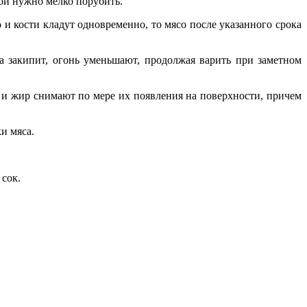
кой нужно мелко порубить.
 и кости кладут одновременно, то мясо пос­ле указанного срока
 закипит, огонь уменьшают, продолжая ва­рить при заметном
у и жир снимают по мере их появления на поверхности, причем
и мяса.
 сок.