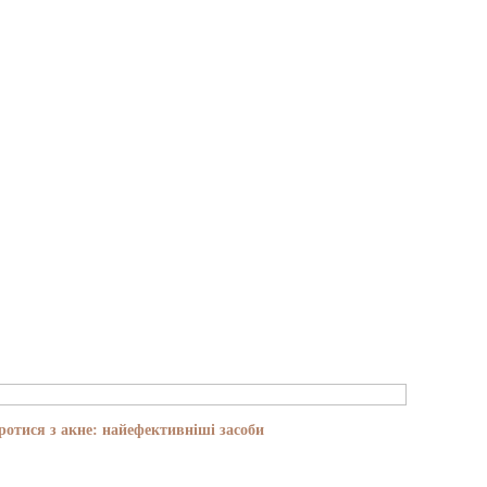
отися з акне: найефективніші засоби