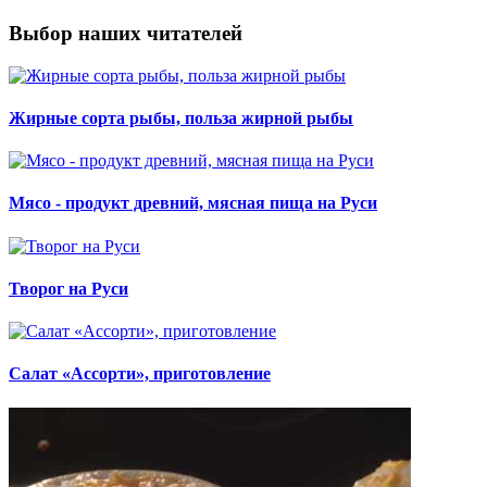
Выбор наших читателей
Жирные сорта рыбы, польза жирной рыбы
Мясо - продукт древний, мясная пища на Руси
Творог на Руси
Салат «Ассорти», приготовление