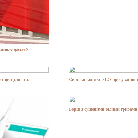
менных домов?
енции для стил
Скільки коштує SEO-просування в
Борщ з сушеними білими грибами 