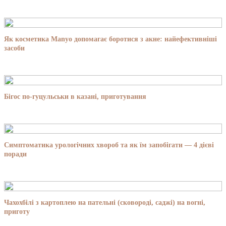
Як косметика Manyo допомагає боротися з акне: найефективніші
засоби
Бігос по-гуцульськи в казані, приготування
Симптоматика урологічних хвороб та як їм запобігати — 4 дієві
поради
Чахохбілі з картоплею на пательні (сковороді, саджі) на вогні,
приготу