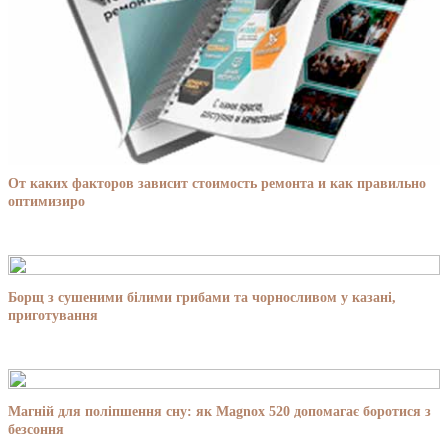
От каких факторов зависит стоимость ремонта и как правильно
оптимизиро
Борщ з сушеними білими грибами та чорносливом у казані,
приготування
Магній для поліпшення сну: як Magnox 520 допомагає боротися з
безсоння