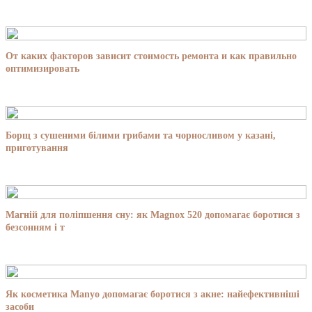
От каких факторов зависит стоимость ремонта и как правильно
оптимизировать
Борщ з сушеними білими грибами та чорносливом у казані,
приготування
Магній для поліпшення сну: як Magnox 520 допомагає боротися з
безсонням і т
Як косметика Manyo допомагає боротися з акне: найефективніші
засоби