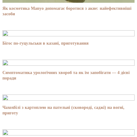
Як косметика Manyo допомагає боротися з акне: найефективніші
засоби
Бігос по-гуцульськи в казані, приготування
Симптоматика урологічних хвороб та як їм запобігати — 4 дієві
поради
Чахохбілі з картоплею на пательні (сковороді, саджі) на вогні,
приготу