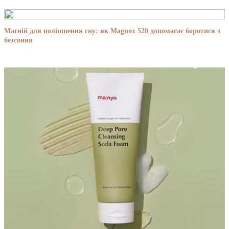
Магній для поліпшення сну: як Magnox 520 допомагає боротися з
безсоння