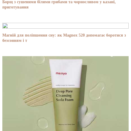
Борщ з сушеними білими грибами та чорносливом у казані,
приготування
Магній для поліпшення сну: як Magnox 520 допомагає боротися з
безсонням і т