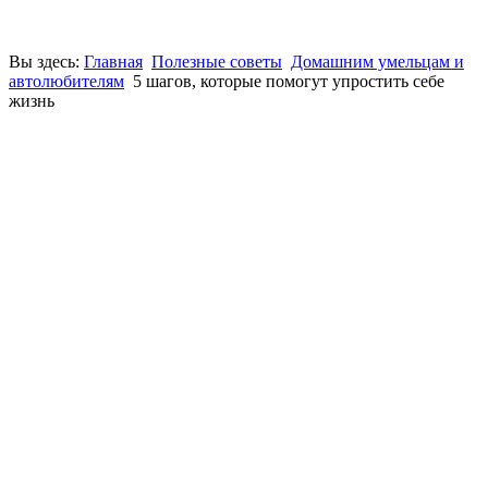
Вы здесь:
Главная
Полезные советы
Домашним умельцам и
автолюбителям
5 шагов, которые помогут упростить себе
жизнь