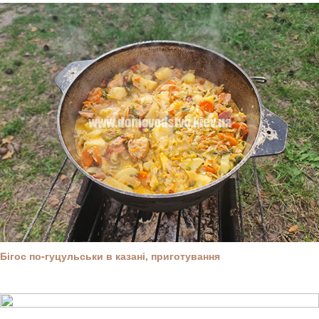
Бігос по-гуцульськи в казані, приготування