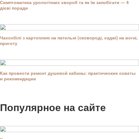
Симптоматика урологічних хвороб та як їм запобігати — 4
дієві поради
Чахохбілі з картоплею на пательні (сковороді, саджі) на вогні,
приготу
Как провести ремонт душевой кабины: практические советы
и рекомендации
Популярное на сайте