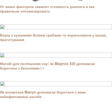
От каких факторов зависит стоимость ремонта и как
правильно оптимизировать
Борщ з сушеними білими грибами та чорносливом у казані,
приготування
Магній для поліпшення сну: як Magnox 520 допомагає
боротися з безсонням і т
Як косметика Manyo допомагає боротися з акне:
найефективніші засоби