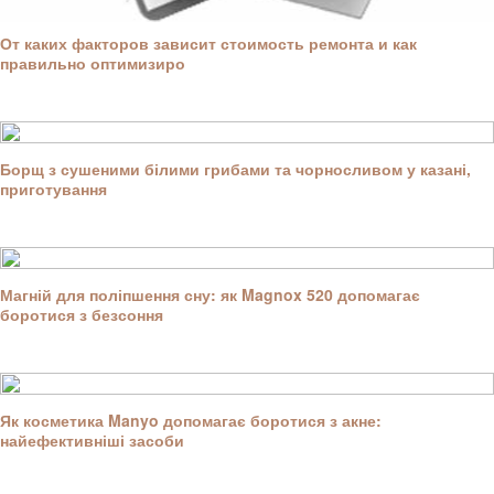
От каких факторов зависит стоимость ремонта и как
правильно оптимизиро
Борщ з сушеними білими грибами та чорносливом у казані,
приготування
Магній для поліпшення сну: як Magnox 520 допомагає
боротися з безсоння
Як косметика Manyo допомагає боротися з акне:
найефективніші засоби