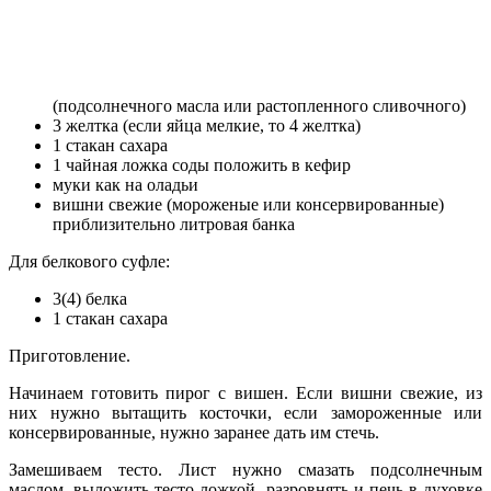
(подсолнечного масла или растопленного сливочного)
3 желтка (если яйца мелкие, то 4 желтка)
1 стакан сахара
1 чайная ложка соды положить в кефир
муки как на оладьи
вишни свежие (мороженые или консервированные)
приблизительно литровая банка
Для белкового суфле:
3(4) белка
1 стакан сахара
Приготовление.
Начинаем готовить пирог с вишен. Если вишни свежие, из
них нужно вытащить косточки, если замороженные или
консервированные, нужно заранее дать им стечь.
Замешиваем тесто. Лист нужно смазать подсолнечным
маслом, выложить тесто ложкой, разровнять и печь в духовке