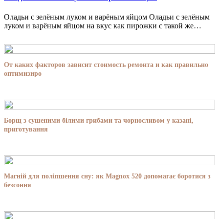
Оладьи с зелёным луком и варёным яйцом Оладьи с зелёным
луком и варёным яйцом на вкус как пирожки с такой же…
От каких факторов зависит стоимость ремонта и как правильно
оптимизиро
Борщ з сушеними білими грибами та чорносливом у казані,
приготування
Магній для поліпшення сну: як Magnox 520 допомагає боротися з
безсоння