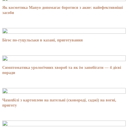
Як косметика Manyo допомагає боротися з акне: найефективніші
засоби
Бігос по-гуцульськи в казані, приготування
Симптоматика урологічних хвороб та як їм запобігати — 4 дієві
поради
Чахохбілі з картоплею на пательні (сковороді, саджі) на вогні,
приготу