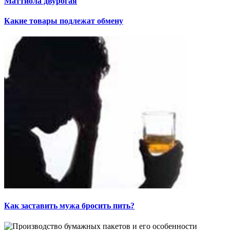
Маттиола двурогая
Какие товары подлежат обмену
Как заставить мужа бросить пить?