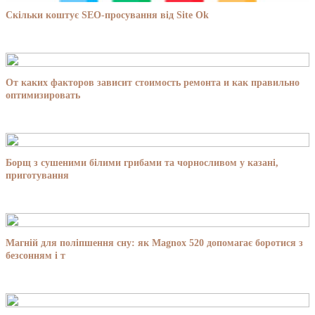
Скільки коштує SEO-просування від Site Ok
От каких факторов зависит стоимость ремонта и как правильно
оптимизировать
Борщ з сушеними білими грибами та чорносливом у казані,
приготування
Магній для поліпшення сну: як Magnox 520 допомагає боротися з
безсонням і т