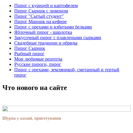
Пирог с курицей и картофелем
Пирог Сырник с лимоном
Пирог "Сытый студент"
Пирог Манник на кефире
Пирог с орехами и взбитыми белками
Яблочный пирог - шарлотка
Закусочный пирог с плавлеными сырками
Свадебные традиции и обряды
Пирог Сырник
Рыбный пирог
Мои любимые рецепты
Русские пироги, пирог
Пирог с орехами, земляникой, cметанный и тертый
пирог
Что нового на сайте
Шурпа у казані, приготування