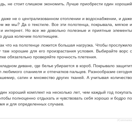
едь, не стоит слишком экономить. Лучше приобрести один хороший
ь даже не о централизованном отоплении и водоснабжении, и даже
м же мы? Да о текстиле. Все эти полотенца, покрывала, мягкое и
о и интернет. Но все же довольно полезные и приятные элементы
его душа колючим полотнищем.
ак что на полотенце ложится большая нагрузка. Чтобы прослужил
у там хорошие для его произрастания условия. Выбирайте ворс с
упке обязательно проверяйте прочность плетения.
складном диване, где белье убирается в короб. Покрывало защити
п любимого спаниеля и отпечатков пальцев. Разнообразие сегодня
шемир, сатин и множество других тканей. А учитывая количество
один хороший комплект на несколько лет, чем каждый год покупать
 чтобы полноценно отдыхать и чувствовать себя хорошо и бодро по
емя и для определенных случаев.
JComments