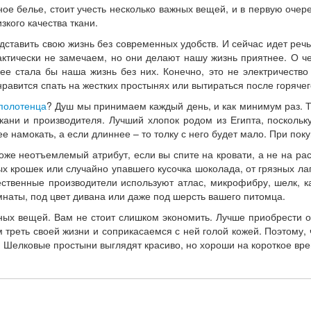
ое белье, стоит учесть несколько важных вещей, и в первую очер
зкого качества ткани.
ставить свою жизнь без современных удобств. И сейчас идет реч
актически не замечаем, но они делают нашу жизнь приятнее. О че
ее стала бы наша жизнь без них. Конечно, это не электричеств
онравится спать на жестких простынях или вытираться после горяч
полотенца
? Душ мы принимаем каждый день, и как минимум раз. Т
кани и производителя. Лучший хлопок родом из Египта, поскольк
е намокать, а если длиннее – то толку с него будет мало. При пок
тоже неотъемлемый атрибут, если вы спите на кровати, а не на ра
х крошек или случайно упавшего кусочка шоколада, от грязных ла
ственные производители используют атлас, микрофибру, шелк, ка
мнаты, под цвет дивана или даже под шерсть вашего питомца.
ажных вещей. Вам не стоит слишком экономить. Лучше приобрести 
м треть своей жизни и соприкасаемся с ней голой кожей. Поэтому,
к. Шелковые простыни выглядят красиво, но хороши на короткое вр