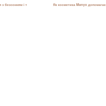
 з безсонням і т
Як косметика Manyo допомагає 