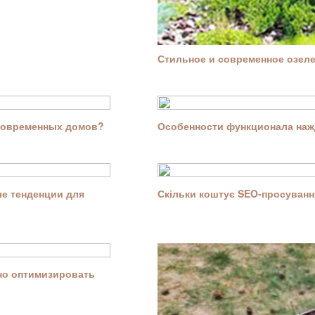
Стильное и современное озелен
современных домов?
Особенности функционала нажд
е тенденции для
Скільки коштує SEO-просування
ьно оптимизировать