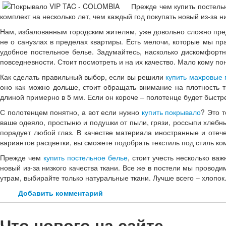
Прежде чем купить постельн
комплект на несколько лет, чем каждый год покупать новый из-за ни
Нам, избалованным городским жителям, уже довольно сложно пред
не о санузлах в пределах квартиры. Есть мелочи, которые мы пр
удобное постельное белье. Задумайтесь, насколько дискомфортн
повседневности. Стоит посмотреть и на их качество. Мало кому п
Как сделать правильный выбор, если вы решили
купить махровые 
оно как можно дольше, стоит обращать внимание на плотность т
длиной примерно в 5 мм. Если он короче – полотенце будет быстре
С полотенцем понятно, а вот если нужно
купить покрывало
? Это 
ваше одеяло, простыню и подушки от пыли, грязи, россыпи хлебны
порадует любой глаз. В качестве материала иностранные и отече
вариантов расцветки, вы сможете подобрать текстиль под стиль ко
Прежде чем
купить постельное белье
, стоит учесть несколько в
новый из-за низкого качества ткани. Все же в постели мы проводи
утрам, выбирайте только натуральные ткани. Лучше всего – хлопо
Добавить комментарий
Что нового на сайте