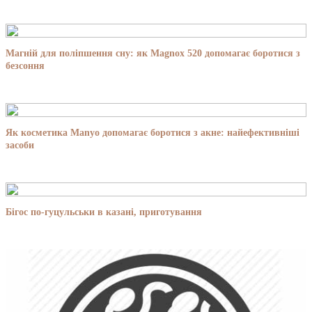
Магній для поліпшення сну: як Magnox 520 допомагає боротися з
безсоння
Як косметика Manyo допомагає боротися з акне: найефективніші
засоби
Бігос по-гуцульськи в казані, приготування