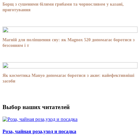
Борщ з сушеними білими грибами та чорносливом у казані,
приготування
Магній для поліпшення сну: як Magnox 520 допомагає боротися з
безсонням і т
Як косметика Manyo допомагає боротися з акне: найефективніші
засоби
Выбор наших читателей
Роза, чайная роза,уход и посадка