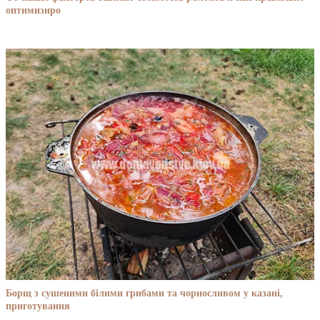
оптимизиро
Борщ з сушеними білими грибами та чорносливом у казані,
приготування