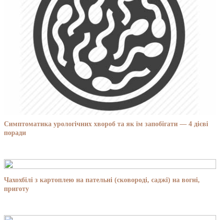
Симптоматика урологічних хвороб та як їм запобігати — 4 дієві
поради
Чахохбілі з картоплею на пательні (сковороді, саджі) на вогні,
приготу