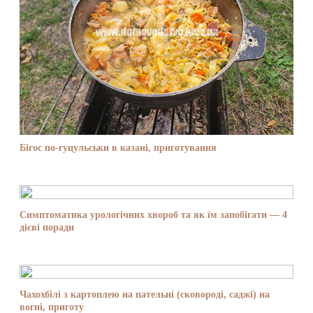
Бігос по-гуцульськи в казані, приготування
Симптоматика урологічних хвороб та як їм запобігати — 4
дієві поради
Чахохбілі з картоплею на пательні (сковороді, саджі) на
вогні, приготу