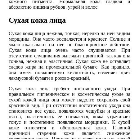
кожного пигмента. Нормальная кожа гладкая и
абсолютно лишена рубцов, угрей и волос.
Сухая кожа лица
Сухая кожа лица нежная, тонкая, нередко на ней видны
морщины. Она часто воспаляется и краснеет. Солнце и
мыло оказывают на нее не благоприятное действие.
Сухая кожа лица очень часто слущивается. При
отсутствии слущивания выглядит приятной, так как она
тонкая, нежная и эластичная. Сухая кожа не оставляет
следов жира на промокательной бумаге. Как правило,
она имеет повышенную кислотность, изменяет цвет
лакмусовой бумаги в розово-красный.
Сухая кожа лица требует постоянного ухода. При
правильном гигиеническом и косметическом уходе за
сухой кожей лица она может надолго сохранять свой
красивый вид. При отсутствии достаточного ухода она
становится все суше, появляются чешуйки и красные
пятна, эластичность ее снижается, кожа утрачивает
тонус и постепенно появляются морщинки. К сухой
коже относится и обезвоженная кожа. Главной
причиной старения кожи является сниженное
содержание влаги. Нормально в коже молодых людей