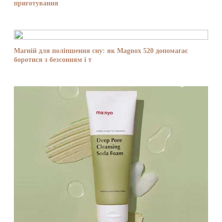
приготування
Магній для поліпшення сну: як Magnox 520 допомагає
боротися з безсонням і т