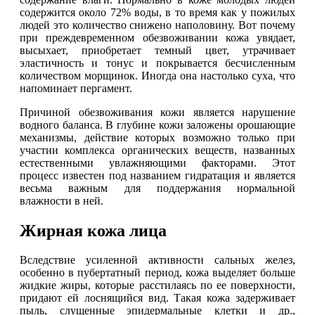
содержится около 72% воды, в то время как у пожилых
людей это количество снижено наполовину. Вот почему
при преждевременном обезвоживании кожа увядает,
высыхает, приобретает темный цвет, утрачивает
эластичность и тонус и покрывается бесчисленным
количеством морщинок. Иногда она настолько суха, что
напоминает пергамент.
Причиной обезвоживания кожи является нарушение
водного баланса. В глубине кожи заложены орошающие
механизмы, действие которых возможно только при
участии комплекса органических веществ, названных
естественными увлажняющими факторами. Этот
процесс известен под названием гидратация и является
весьма важным для поддержания нормальной
влажности в ней.
Жирная кожа лица
Вследствие усиленной активности сальных желез,
особенно в пубертатный период, кожа выделяет больше
жидкие жиры, которые расстилаясь по ее поверхности,
придают ей лоснящийся вид. Такая кожа задерживает
пыль, слущенные эпидермальные клетки и др.,