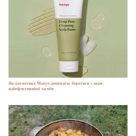
Як косметика Manyo допомагає боротися з акне:
найефективніші засоби