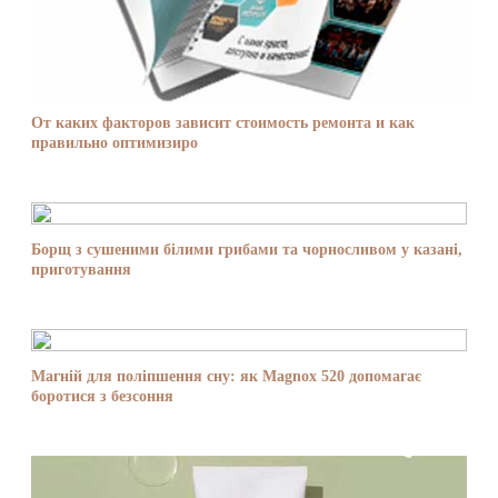
От каких факторов зависит стоимость ремонта и как
правильно оптимизиро
Борщ з сушеними білими грибами та чорносливом у казані,
приготування
Магній для поліпшення сну: як Magnox 520 допомагає
боротися з безсоння