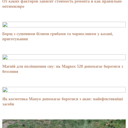
От каких факторов зависит стоимость ремонта и как правильно
оптимизиро
Борщ з сушеними білими грибами та чорносливом у казані,
приготування
Магній для поліпшення сну: як Magnox 520 допомагає боротися з
безсоння
Як косметика Manyo допомагає боротися з акне: найефективніші
засоби