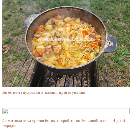
Бігос по-гуцульськи в казані, приготування
Симптоматика урологічних хвороб та як їм запобігати — 4 дієві
поради