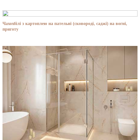
Чахохбілі з картоплею на пательні (сковороді, саджі) на вогні,
приготу