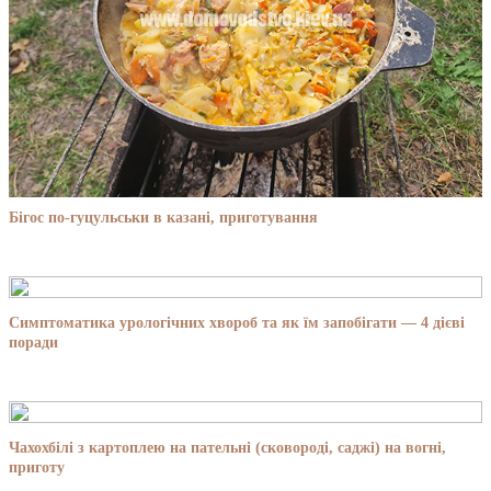
Бігос по-гуцульськи в казані, приготування
Симптоматика урологічних хвороб та як їм запобігати — 4 дієві
поради
Чахохбілі з картоплею на пательні (сковороді, саджі) на вогні,
приготу