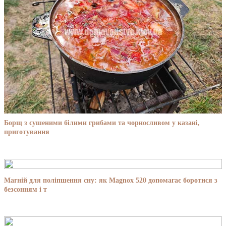
Борщ з сушеними білими грибами та чорносливом у казані,
приготування
Магній для поліпшення сну: як Magnox 520 допомагає боротися з
безсонням і т