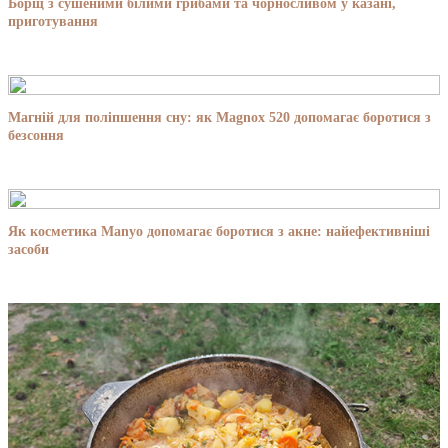
Борщ з сушеними білими грибами та чорносливом у казані,
приготування
Магній для поліпшення сну: як Magnox 520 допомагає боротися з
безсоння
Як косметика Manyo допомагає боротися з акне: найефективніші
засоби