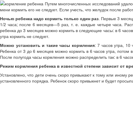
Путем многочисленных исследований удалось
мени кормить его не следует. Если учесть, что желудок после работ
Ночью ребенка надо кормить только один раз
. Первые 3 месяц
1/2 часа; после 6 месяцев—5 раз, т. е. каж­дые четыре часа. Ра
ребенка до 3 месяцев можно кормить в следующие часы: в 6 ча­сов ут
утра кормить не следует.
Можно установить и такие часы кормления
: 7 часов утра, 10
Ребенка от 3 до 6 месяцев можно кормить в 6 часов утра, потом в 9
После полугода часы кормления можно распреде­лить так: в 6 часов
Режим кормления ребенка в известной степени зависит от вр
Установлено, что дети очень скоро привы­кают к тому или иному р
установленного порядка. Ребенок скоро привыкнет и будет просыпа