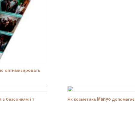
ьно оптимизировать
 з безсонням і т
Як косметика Manyo допомагає 