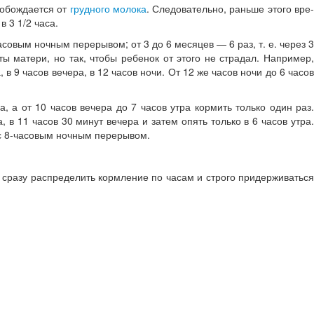
вобождается от
грудного молока
. Следовательно, раньше этого вре
в 3 1/2 часа.
асовым ночным пере­рывом; от 3 до 6 месяцев — 6 раз, т. е. через 3
ы матери, но так, чтобы ребенок от этого не страдал. Например,
, в 9 часов вечера, в 12 часов ночи. От 12 же часов ночи до 6 часов
ера, а от 10 часов вечера до 7 часов утра кормить только один раз.
а, в 11 часов 30 минут вечера и затем опять только в 6 часов утра.
, с 8-часовым ночным перерывом.
е сразу распределить кормление по ча­сам и строго придерживаться