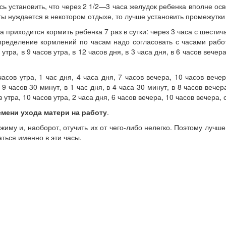
 уста­новить, что через 2 1/2—3 часа желудок ре­бенка вполне ос
ы нуждается в не­котором отдыхе, то лучше установить про­межутки 
а приходится кормить ребенка 7 раз в сутки: через 3 часа с шестич
спределение кормлений по часам надо согласовать с часами работ
ра, в 9 часов утра, в 12 часов дня, в 3 часа дня, в 6 часов вечера
 часов утра, 1 час дня, 4 ча­са дня, 7 часов вечера, 10 часов веч
 ча­сов 30 минут, в 1 час дня, в 4 часа 30 минут, в 8 часов вечер
 утра, 10 часов утра, 2 часа дня, 6 часов вечера, 10 часов вечера
емени ухода матери на работу
.
ежиму и, наоборот, отучить их от чего-либо нелегко. Поэтому лучш
ться именно в эти часы.