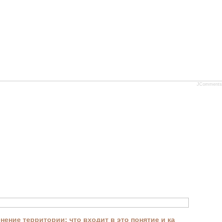
JComments
ение территории: что входит в это понятие и ка