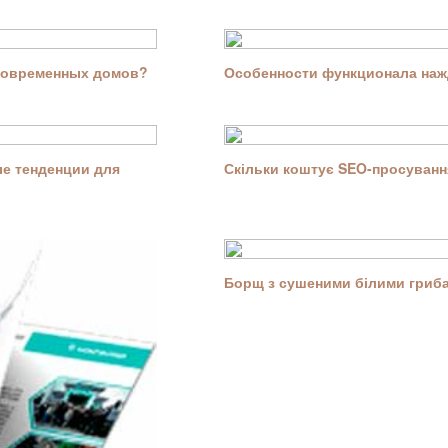
современных домов?
Особенности функционала нажд
е тенденции для
Скільки коштує SEO-просування
Борщ з сушеними білими гриба