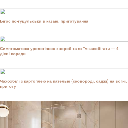
Бігос по-гуцульськи в казані, приготування
Симптоматика урологічних хвороб та як їм запобігати — 4
дієві поради
Чахохбілі з картоплею на пательні (сковороді, саджі) на вогні,
приготу