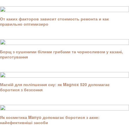
От каких факторов зависит стоимость ремонта и как
правильно оптимизиро
Борщ з сушеними білими грибами та чорносливом у казані,
приготування
Магній для поліпшення сну: як Magnox 520 допомагає
боротися з безсоння
Як косметика Manyo допомагає боротися з акне:
найефективніші засоби