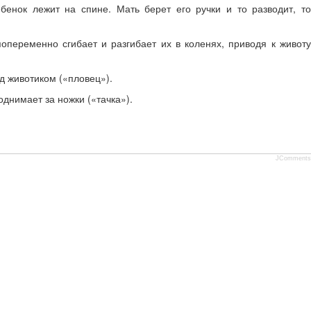
бенок лежит на спине. Мать берет его ручки и то разводит, т
попеременно сгибает и разгибает их в коленях, приводя к живот
од животиком («пловец»).
днимает за ножки («тачка»).
JComments