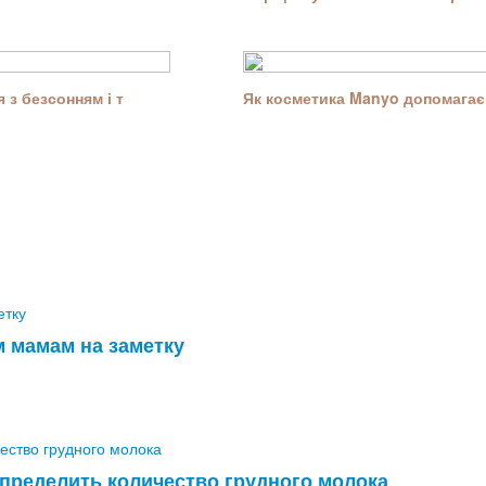
 з безсонням і т
Як косметика Manyo допомагає 
 мамам на заметку
определить количество грудного молока