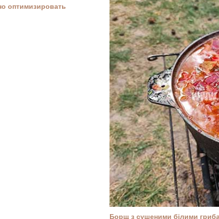
ьно оптимизировать
Борщ з сушеними білими гриба