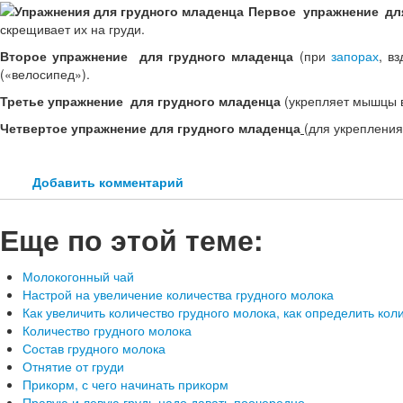
Первое упражнение дл
скрещивает их на груди.
Второе упражнение для грудного младенца
(при
запорах
, в
(«велосипед»).
Третье упражнение для грудного младенца
(укрепляет мышцы 
Четвертое упражнение для грудного младенца
(для укрепления
Добавить комментарий
Еще по этой теме:
Молокогонный чай
Настрой на увеличение количества грудного молока
Как увеличить количество грудного молока, как определить кол
Количество грудного молока
Состав грудного молока
Отнятие от груди
Прикорм, с чего начинать прикорм
Правую и левую грудь надо давать по­очередно