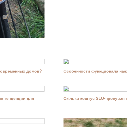
современных домов?
Особенности функционала нажд
е тенденции для
Скільки коштує SEO-просування