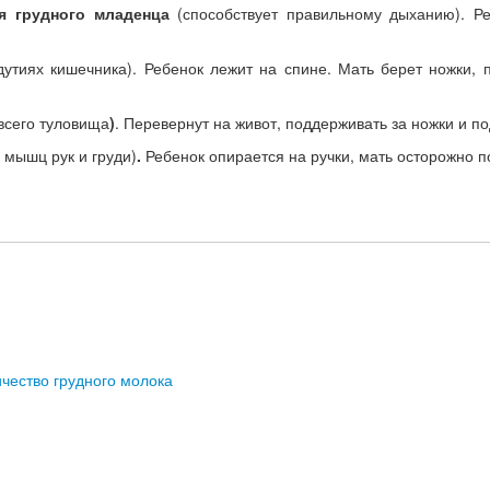
я грудного младенца
(способствует правильному дыханию). Ре
здутиях кишечника). Ребенок лежит на спине. Мать берет ножки, 
всего туловища
)
. Перевернут на живот, поддерживать за ножки и п
 мышц рук и груди)
.
Ребенок опирается на ручки, мать осторожно по
ичество грудного молока