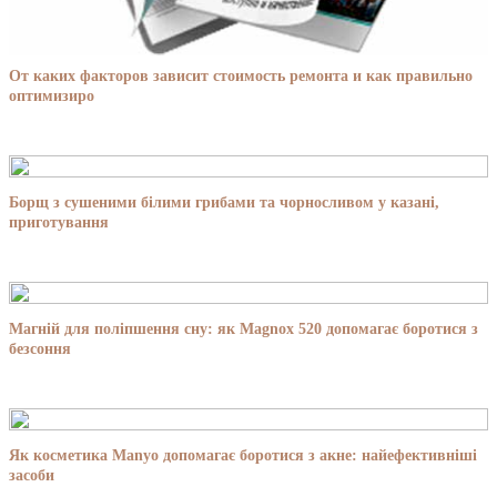
От каких факторов зависит стоимость ремонта и как правильно
оптимизиро
Борщ з сушеними білими грибами та чорносливом у казані,
приготування
Магній для поліпшення сну: як Magnox 520 допомагає боротися з
безсоння
Як косметика Manyo допомагає боротися з акне: найефективніші
засоби