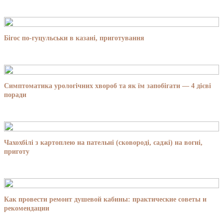
Бігос по-гуцульськи в казані, приготування
Симптоматика урологічних хвороб та як їм запобігати — 4 дієві
поради
Чахохбілі з картоплею на пательні (сковороді, саджі) на вогні,
приготу
Как провести ремонт душевой кабины: практические советы и
рекомендации