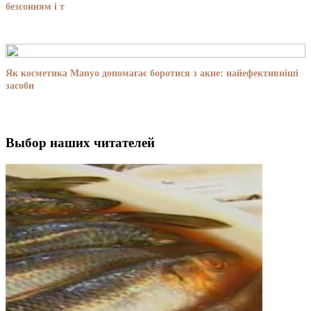
безсонням і т
Як косметика Manyo допомагає боротися з акне: найефективніші
засоби
Выбор наших читателей