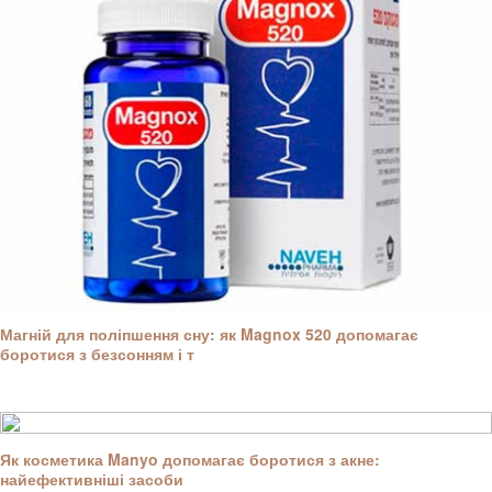
Магній для поліпшення сну: як Magnox 520 допомагає
боротися з безсонням і т
Як косметика Manyo допомагає боротися з акне:
найефективніші засоби