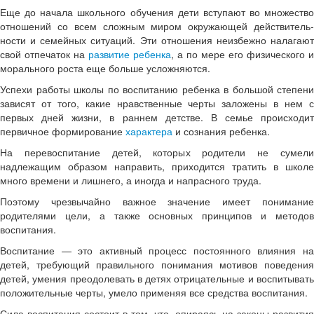
Еще до начала школьного обучения дети вступают во множество
отношений со всем сложным миром окружающей действитель­
ности и семейных ситуаций. Эти отношения неизбежно налагают
свой отпечаток на
раз­витие ребенка
, а по мере его физического и
морального роста еще больше услож­няются.
Успехи работы школы по воспитанию ре­бенка в большой степени
зависят от того, какие нравственные черты заложены в нем с
первых дней жизни, в раннем детстве. В семье происходит
первичное формирование
характера
и сознания ребенка.
На перевоспитание детей, которых родители не сумели
надлежащим образом направить, приходи­тся тратить в школе
много времени и лиш­него, а иногда и напрасного труда.
Поэтому чрезвычайно важное значение имеет понимание
родителями цели, а также основных принципов и методов
воспитания.
Воспитание — это активный процесс по­стоянного влияния на
детей, требующий правильного понимания мотивов поведения
детей, умения преодолевать в детях от­рицательные и воспитывать
положительные черты, умело применяя все средства вос­питания.
Сила воспитания состоит в том, что, опи­раясь на законы развития