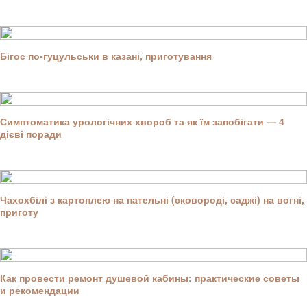
Бігос по-гуцульськи в казані, приготування
Симптоматика урологічних хвороб та як їм запобігати — 4
дієві поради
Чахохбілі з картоплею на пательні (сковороді, саджі) на вогні,
приготу
Как провести ремонт душевой кабины: практические советы
и рекомендации