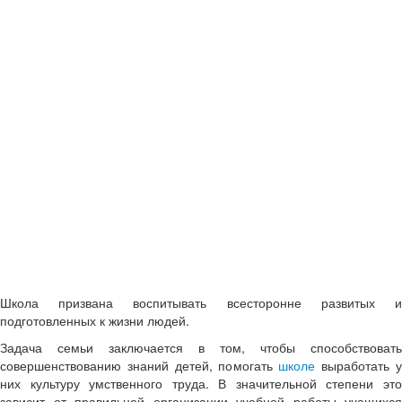
Школа призвана воспитывать всесторонне развитых и
подготовленных к жизни людей.
Задача семьи заключается в том, чтобы способствовать
совершенствованию знаний детей, помогать
школе
выработать 
них культуру умственного труда. В значитель­ной степени это
зависит от правильной орга­низации учебной работы учащихся