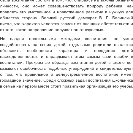
личности, оно мо­жет совершенствовать природу ребенка, на­
правлять его умственное и нравственное развитие в нужную для
общества сторону. Великий русский демократ В. Г. Белинский
писал, что характер чело­века зависит от внешних обстоятельств и
от того, какое направление получает он от взрослых.
Не владея правильными методами воспи­тания, не умея
воздействовать на своих де­тей, отдельные родители пытаются
объяс­нить особенности характера и поведения де­тей
наследственностью и оправдывают этим самым свои ошибки в
воспитании. Прекрас­ные образцы воспитания детей в школе до­
казывают ошибочность подобных утвержде­ний и свидетельствуют
о том, что правиль­ное и целеустремленное воспитание имеет
громадное значение. Среди сложных задач воспитания школьника
в семье на первом месте стоит правильная организация его учебы.