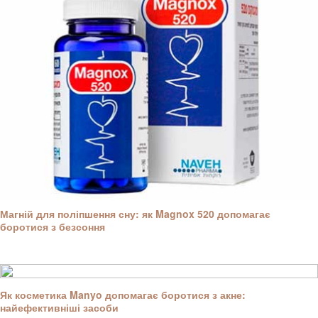
Магній для поліпшення сну: як Magnox 520 допомагає
боротися з безсоння
Як косметика Manyo допомагає боротися з акне:
найефективніші засоби