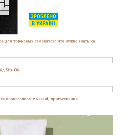
в для трюковых самокатов: что нужно знать ка
ід Site Ok
та чорносливом у казані, приготування