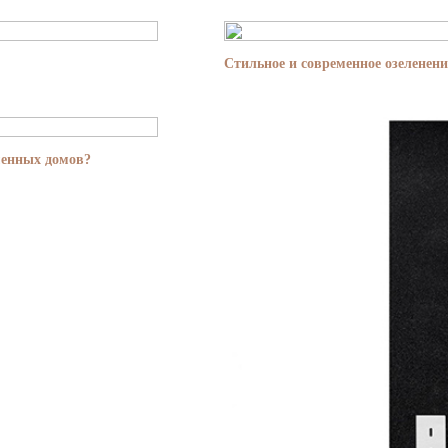
Стильное и современное озеленени
менных домов?