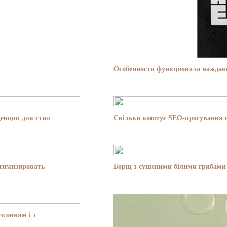
Особенности функционала наждако
енции для стил
Скільки коштує SEO-просування в
птимизировать
Борщ з сушеними білими грибами 
зсонням і т