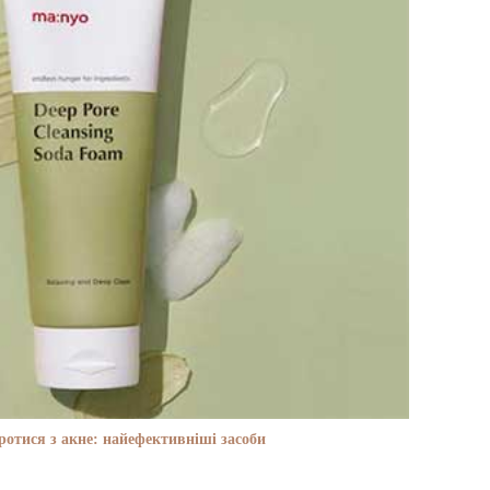
отися з акне: найефективніші засоби