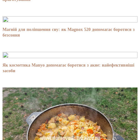
Магній для поліпшення сну: як Magnox 520 допомагає боротися з
безсоння
Як косметика Manyo допомагає боротися з акне: найефективніші
засоби