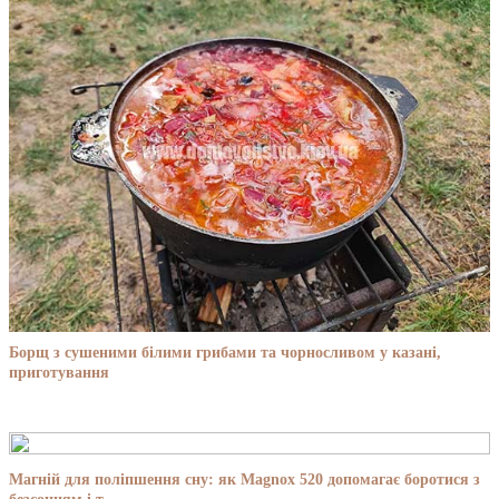
Борщ з сушеними білими грибами та чорносливом у казані,
приготування
Магній для поліпшення сну: як Magnox 520 допомагає боротися з