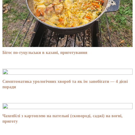
Бігос по-гуцульськи в казані, приготування
Симптоматика урологічних хвороб та як їм запобігати — 4 дієві
поради
Чахохбілі з картоплею на пательні (сковороді, саджі) на вогні,
приготу