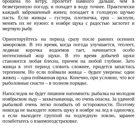
брошена по ветру, пролетит намного дальше, чем в
безветренную погоду, и попадет в воду точнее. Практически
каждый заброшенный живец попадает в голодную щучью
пасть. Если живцы – густера, плотвичка, ерш – заснули,
менять их не нужно: в ноябре щука с радостью заглотит и
мертвую рыбу.
Ориентируйтесь на период сразу после ранних осенних
заморозков. В это время, когда погода улучшается, теплеет,
ледяная корочка водоемов тает, начинается особо
интенсивный жор щуки. В это время добычей щуки
становится любая блесна, причем на любой глубине. Зато
живца в этот период словить сложнее, придется запастись
терпением. Но если поймали живца – будьте уверены: один
живец – одна пойманная щука. Конечно, при условии, что все
рыболовные снасти – в полном порядке.
Напоследок не будет лишним напомнить: рыбалка на молодом
ноябрьском льду – захватывающа, но очень опасна. За удачной
рыбалкой очень легко позабыть об осторожности. Поэтому
никогда не выходите ловить щуку в ноябре на лед в одиночку,
а если выходите группой на подледную ловлю, заранее
позаботьтесь о взаимоподстраховке.