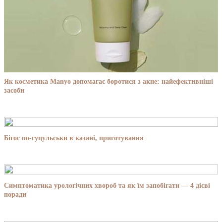
Як косметика Manyo допомагає боротися з акне: найефективніші
засоби
Бігос по-гуцульськи в казані, приготування
Симптоматика урологічних хвороб та як їм запобігати — 4 дієві
поради