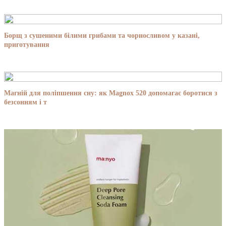
Борщ з сушеними білими грибами та чорносливом у казані,
приготування
Магній для поліпшення сну: як Magnox 520 допомагає боротися з
безсонням і т