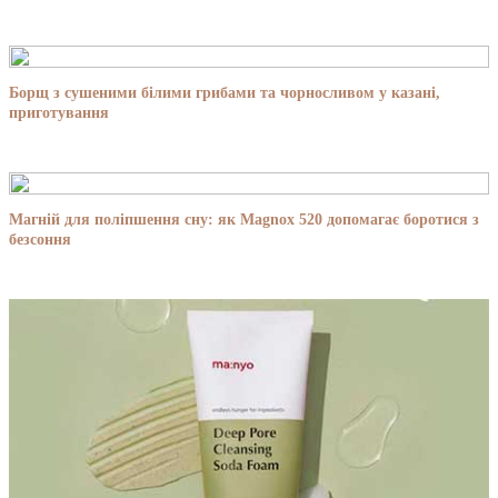
Борщ з сушеними білими грибами та чорносливом у казані,
приготування
Магній для поліпшення сну: як Magnox 520 допомагає боротися з
безсоння