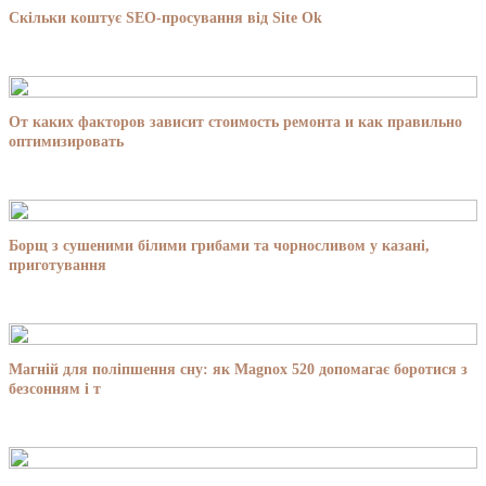
Скільки коштує SEO-просування від Site Ok
От каких факторов зависит стоимость ремонта и как правильно
оптимизировать
Борщ з сушеними білими грибами та чорносливом у казані,
приготування
Магній для поліпшення сну: як Magnox 520 допомагає боротися з
безсонням і т