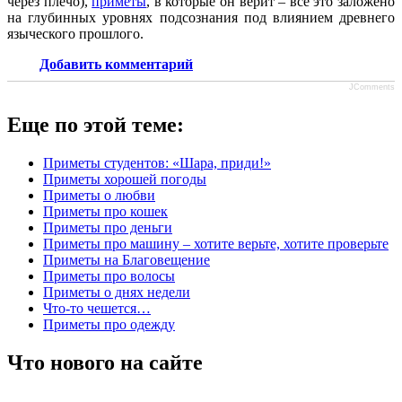
через плечо),
приметы
, в которые он верит – все это заложено
на глубинных уровнях подсознания под влиянием древнего
языческого прошлого.
Добавить комментарий
JComments
Еще по этой теме:
Приметы студентов: «Шара, приди!»
Приметы хорошей погоды
Приметы о любви
Приметы про кошек
Приметы про деньги
Приметы про машину – хотите верьте, хотите проверьте
Приметы на Благовещение
Приметы про волосы
Приметы о днях недели
Что-то чешется…
Приметы про одежду
Что нового на сайте