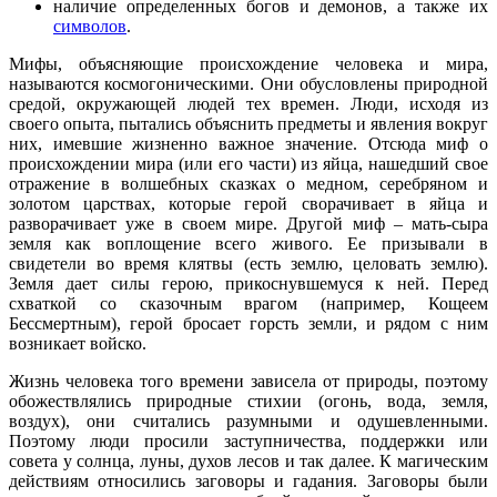
наличие определенных богов и демонов, а также их
символов
.
Мифы, объясняющие происхождение человека и мира,
называются космогоническими. Они обусловлены природной
средой, окружающей людей тех времен. Люди, исходя из
своего опыта, пытались объяснить предметы и явления вокруг
них, имевшие жизненно важное значение. Отсюда миф о
происхождении мира (или его части) из яйца, нашедший свое
отражение в волшебных сказках о медном, серебряном и
золотом царствах, которые герой сворачивает в яйца и
разворачивает уже в своем мире. Другой миф – мать-сыра
земля как воплощение всего живого. Ее призывали в
свидетели во время клятвы (есть землю, целовать землю).
Земля дает силы герою, прикоснувшемуся к ней. Перед
схваткой со сказочным врагом (например, Кощеем
Бессмертным), герой бросает горсть земли, и рядом с ним
возникает войско.
Жизнь человека того времени зависела от природы, поэтому
обожествлялись природные стихии (огонь, вода, земля,
воздух), они считались разумными и одушевленными.
Поэтому люди просили заступничества, поддержки или
совета у солнца, луны, духов лесов и так далее. К магическим
действиям относились заговоры и гадания. Заговоры были