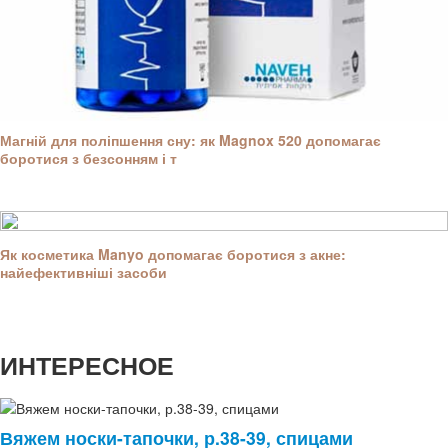
Магній для поліпшення сну: як Magnox 520 допомагає
боротися з безсонням і т
Як косметика Manyo допомагає боротися з акне:
найефективніші засоби
ИНТЕРЕСНОЕ
Вяжем носки-тапочки, р.38-39, спицами