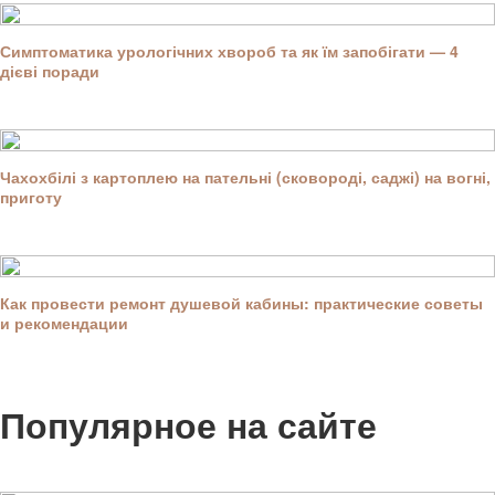
Симптоматика урологічних хвороб та як їм запобігати — 4
дієві поради
Чахохбілі з картоплею на пательні (сковороді, саджі) на вогні,
приготу
Как провести ремонт душевой кабины: практические советы
и рекомендации
Популярное на сайте