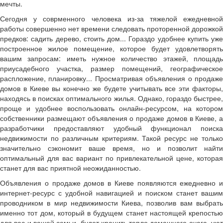
мечты.
Сегодня у соврменного человека из-за тяжелой ежедневной
работы совершенно нет времени следовать проторенной дорожкой
предков: садить дерево, стоить дом... Гораздо удобнее купить уже
построенное жилое помещение, которое будет удовлетворять
вашим запросам: иметь нужное количество этажей, площадь
приусадебного участка, размер помещений, географическое
распложение, планировку... Просматривая объявления о продаже
домов в Киеве вы конечно же будете учитывать все эти факторы,
находясь в поисках оптимального жилья. Однако, гораздо быстрее,
проще и удобнее воспользовать онлайн-ресурсом, на котором
собственники размещают объявления о продаже домов в Киеве, а
разработчики предоставляют удобный функционал поиска
недвижимости по различным критериям. Такой ресурс не только
значительно сэкономит ваше время, но и позволит найти
оптимальный для вас вариант по привлекательной цене, которая
станет для вас приятной неожиданностью.
Объявления о продаже домов в Киеве появляются ежедневно и
интернет-ресурс с удобной навигацией и поиском станет вашим
проводником в мир недвижимости Киева, позволив вам выбрать
именно тот дом, который в будущем станет настоящей крепостью
для вас и вашей семьи, будет хранить тепло домашнего очага, уют