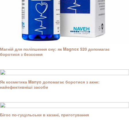
Магній для поліпшення сну: як Magnox 520 допомагає
боротися з безсоння
Як косметика Manyo допомагає боротися з акне:
найефективніші засоби
Бігос по-гуцульськи в казані, приготування