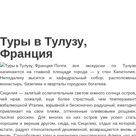
Туры в Тулузу,
Франция
Почти все экскурсии по Тулузе
начинаются на главной площади города — у стен Капитолия.
Неподалеку высится и кафедральный собор, расположены
монастырь, базилика и кварталы городских богатеев.
Сицилия — залитый ослепительным светом южного солнца остров,
чей нрав, пожалуй, еще более страстный, чем темперамент
взбалмошной Италии, взрывной и бесконечно радушный, ежегодно
привлекает на свои пляжи, оттененные оливковыми рощами,
тысячи россиян. Для многих из них остров уже успел стать
хорошим и верным другом, сюда, на Сицилию, отдых на которой,
кстати, радует относительной дешевизной, возвращаются вновь и
вновь. Способствует тому и романтика гангстерского флера, что до