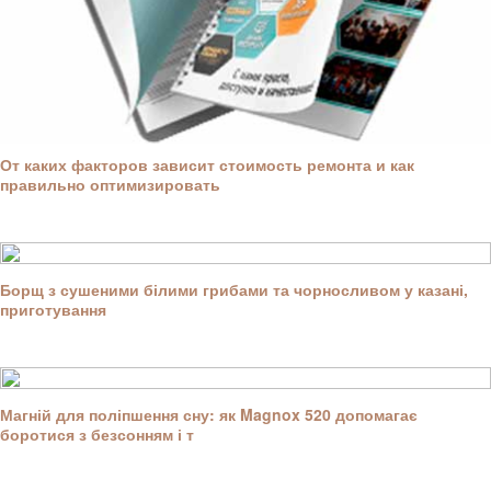
От каких факторов зависит стоимость ремонта и как
правильно оптимизировать
Борщ з сушеними білими грибами та чорносливом у казані,
приготування
Магній для поліпшення сну: як Magnox 520 допомагає
боротися з безсонням і т