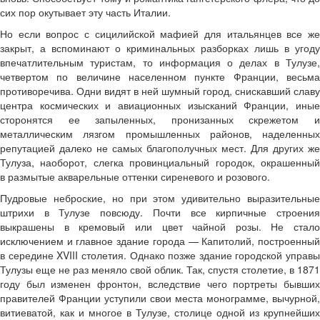
сих пор окутывает эту часть Италии.
Но если вопрос с сицилийской мафией для итальянцев все же
закрыт, а вспоминают о криминальных разборках лишь в угоду
впечатлительным туристам, то информация о делах в Тулузе,
четвертом по величине населенном пункте Франции, весьма
противоречива. Одни видят в ней шумный город, снискавший славу
центра космических и авиационных изысканий Франции, иные
сторонятся ее запыленных, пронизанных скрежетом и
металлическим лязгом промышленных районов, наделенных
репутацией далеко не самых благополучных мест. Для других же
Тулуза, наоборот, слегка провинциальный городок, окрашенный
в размытые акварельные оттенки сиреневого и розового.
Пудровые неброские, но при этом удивительно выразительные
штрихи в Тулузе повсюду. Почти все кирпичные строения
выкрашены в кремовый или цвет чайной розы. Не стало
исключением и главное здание города — Капитолий, построенный
в середине XVIII столетия. Однако позже здание городской управы
Тулузы еще не раз меняло свой облик. Так, спустя столетие, в 1871
году был изменен фронтон, вследствие чего портреты бывших
правителей Франции уступили свои места монограмме, вычурной,
витиеватой, как и многое в Тулузе, столице одной из крупнейших