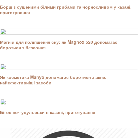
Борщ з сушеними білими грибами та чорносливом у казані,
приготування
Магній для поліпшення сну: як Magnox 520 допомагає
боротися з безсоння
Як косметика Manyo допомагає боротися з акне:
найефективніші засоби
Бігос по-гуцульськи в казані, приготування