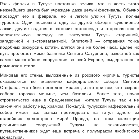
Роль фиалки в Тулузе настолько велика, что в честь этого
нежнейшего цветка был учрежден даже целый фестиваль. Обычно
проводят его в феврале, но и летом улочки Тулузы полны
туристов. Одни неспешно одну за другой обходят сувенирные
лавки, другие садятся в вагончик автопоезда и отправляются в
увлекательную поездку по закоулкам Тулузы старинной,
загадочной и экстравагантной. Капитолий — отправная точка
подобных экскурсий, кстати, длятся они не более часа. Далее их
путь пролегает мимо базилики Святого Сатурнина, известной как
самое масштабное сооружение во всей Европе, выдержанное в
романском стиле.
Миновав его стены, выложенные из розового кирпича, туристы
оказываются во владениях кафедрального собора Святого
Стефана. Его облик несколько мрачен, и это при том, что возраст
собора гораздо меньше, чем базилики. Более того, начав
строительство еще в Средневековье, жители Тулузы так и не
закончили работу над храмом. Пожалуй, тулузский кафедральный
собор имеет все шансы претендовать на титул одного из
старейших долгостроев мира! Правда, на этом коллекция
религиозных сооружений Тулузы не заканчивается,
путешественников ждет еще встреча с полумраком якобитского
монастыря.