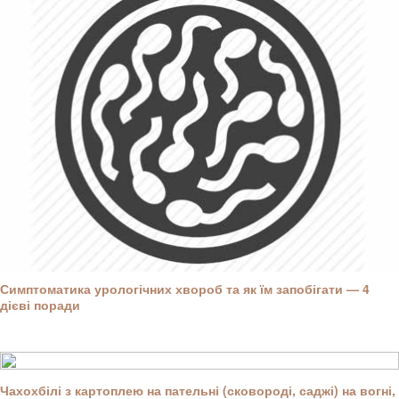
Симптоматика урологічних хвороб та як їм запобігати — 4
дієві поради
Чахохбілі з картоплею на пательні (сковороді, саджі) на вогні,