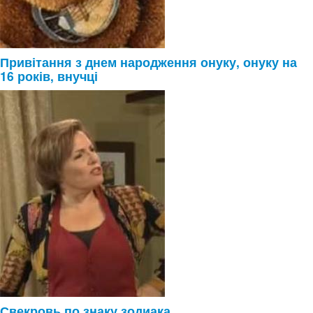
Привітання з днем народження онуку, онуку на
16 років, внучці
Свекровь по знаку зодиака