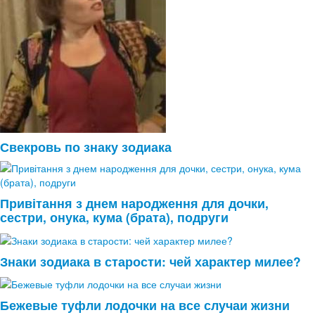
Свекровь по знаку зодиака
Привітання з днем народження для дочки,
сестри, онука, кума (брата), подруги
Знаки зодиака в старости: чей характер милее?
Бежевые туфли лодочки на все случаи жизни