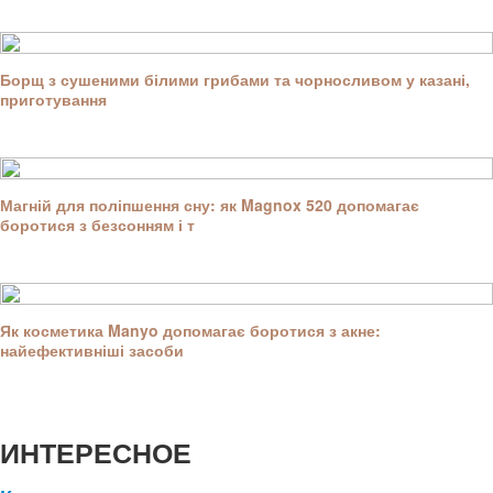
Борщ з сушеними білими грибами та чорносливом у казані,
приготування
Магній для поліпшення сну: як Magnox 520 допомагає
боротися з безсонням і т
Як косметика Manyo допомагає боротися з акне:
найефективніші засоби
ИНТЕРЕСНОЕ