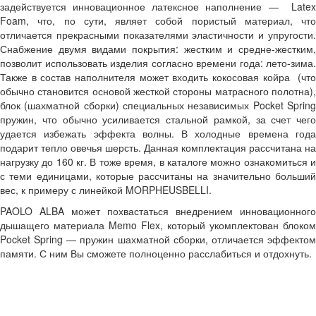
задействуется инновационное латексное наполнение — Latex
Foam, что, по сути, являет собой пористый материал, что
отличается прекрасными показателями эластичности и упругости.
Снабжение двумя видами покрытия: жестким и средне-жестким,
позволит использовать изделия согласно времени года: лето-зима.
Также в состав наполнителя может входить кокосовая койра (что
обычно становится основой жесткой стороны матрасного полотна),
блок (шахматной сборки) специальных независимых Pocket Spring
пружин, что обычно усиливается стальной рамкой, за счет чего
удается избежать эффекта волны. В холодные времена года
подарит тепло овечья шерсть. Данная комплектация рассчитана на
нагрузку до 160 кг. В тоже время, в каталоге можно ознакомиться и
с теми единицами, которые рассчитаны на значительно больший
вес, к примеру с линейкой MORPHEUSBELLI.
PAOLO ALBA может похвастаться внедрением инновационного
дышащего материала Memo Flex, который укомплектован блоком
Pocket Spring — пружин шахматной сборки, отличается эффектом
памяти. С ним Вы сможете полноценно расслабиться и отдохнуть.