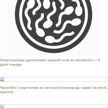
Симптоматика урологічних хвороб та як їм запобігати — 4
дієві поради
Чахохбілі з картоплею на пательні (сковороді, саджі) на вогні,
приготу