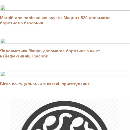
Магній для поліпшення сну: як Magnox 520 допомагає
боротися з безсоння
Як косметика Manyo допомагає боротися з акне:
найефективніші засоби
Бігос по-гуцульськи в казані, приготування