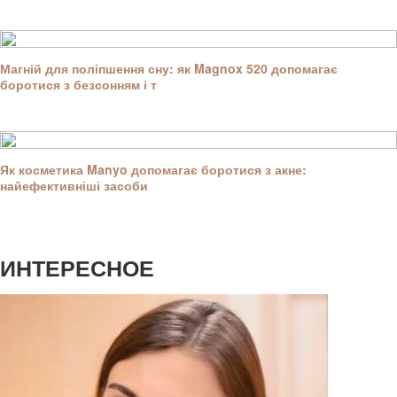
Магній для поліпшення сну: як Magnox 520 допомагає
боротися з безсонням і т
Як косметика Manyo допомагає боротися з акне:
найефективніші засоби
ИНТЕРЕСНОЕ