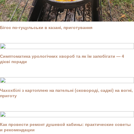
Бігос по-гуцульськи в казані, приготування
Симптоматика урологічних хвороб та як їм запобігати — 4
дієві поради
Чахохбілі з картоплею на пательні (сковороді, саджі) на вогні,
приготу
Как провести ремонт душевой кабины: практические советы
и рекомендации