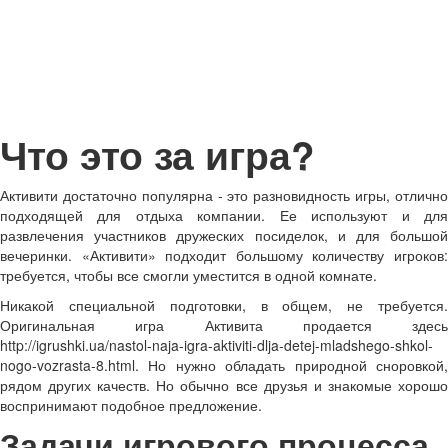
Что это за игра?
Активити достаточно популярна - это разновидность игры, отлично
подходящей для отдыха компании. Ее используют и для
развлечения участников дружеских посиделок, и для большой
вечеринки. «Активити» подходит большому количеству игроков:
требуется, чтобы все смогли уместится в одной комнате.
Никакой специальной подготовки, в общем, не требуется.
Оригинальная игра Активита продается здесь
http://igrushki.ua/nastol-naja-igra-aktiviti-dlja-detej-mladshego-shkol-
nogo-vozrasta-8.html. Но нужно обладать природной сноровкой,
рядом других качеств. Но обычно все друзья и знакомые хорошо
воспринимают подобное предложение.
Задачи игрового процесса