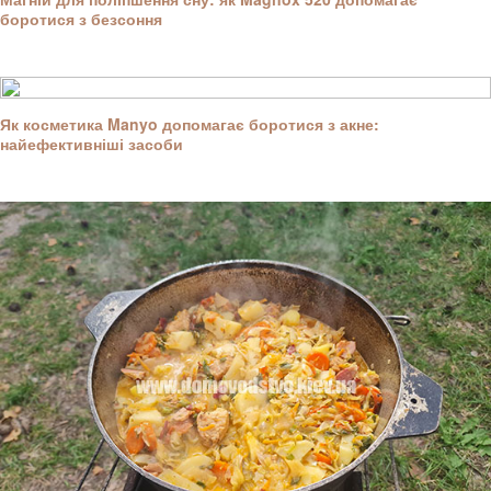
боротися з безсоння
Як косметика Manyo допомагає боротися з акне:
найефективніші засоби