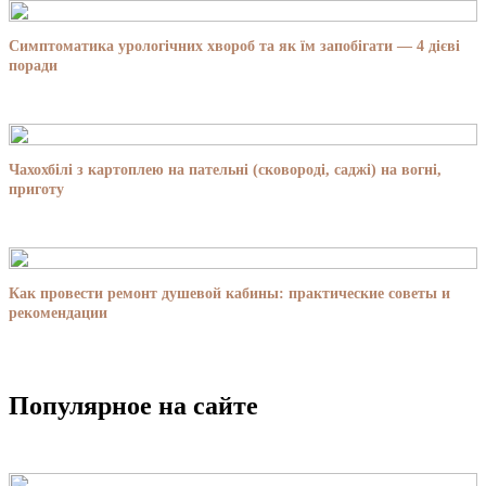
Симптоматика урологічних хвороб та як їм запобігати — 4 дієві
поради
Чахохбілі з картоплею на пательні (сковороді, саджі) на вогні,
приготу
Как провести ремонт душевой кабины: практические советы и
рекомендации
Популярное на сайте