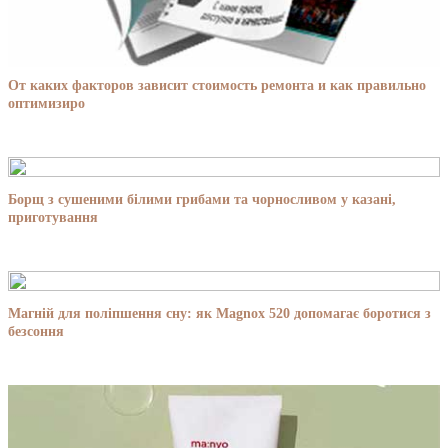
От каких факторов зависит стоимость ремонта и как правильно
оптимизиро
Борщ з сушеними білими грибами та чорносливом у казані,
приготування
Магній для поліпшення сну: як Magnox 520 допомагає боротися з
безсоння