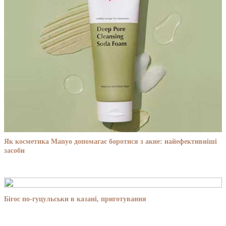
Як косметика Manyo допомагає боротися з акне: найефективніші
засоби
Бігос по-гуцульськи в казані, приготування