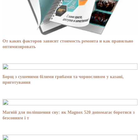
От каких факторов зависит стоимость ремонта и как правильно
оптимизировать
Борщ з сушеними білими грибами та чорносливом у казані,
приготування
Магній для поліпшення сну: як Magnox 520 допомагає боротися з
безсонням і т