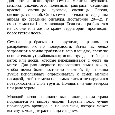
Для посева используют семена мятлика лугового,
мятлика узколистого, полевицы, райграса, овсяницы
красной, овсяницы луговой, овсяницы Регеля,
овсяницы скальной. Смесь семян высевают от середины
апреля до середины сентября. Достаточно 20—25 г
смеси семян на 1 кв. м площади. Если газон разбивается
на склоне или же по краям территории, производят
более густой посев.
Семена разбрасывают вручную, равномерно
распределяя их по поверхности. Затем их мелко
заправляют в землю граблями и всю площадку сразу же
основательно утрамбовывают, используя для этой цели
каток или доски, которые перекладывают с места на
место. Для равномерного прорастания семян важно,
чтобы почва была постоянно влажной. Для полива
лучше использовать опрыскиватель с самой мелкой
насадкой, чтобы семена не вымывались и не нарушался
поверхностный слой грунта. Поливать лучше вечером
или рано утром.
Молодой газон начинают выкашивать, когда трава
поднимется на высоту ладони. Первый покос лучше
производить вручную, а не косилкой, которая может
вытянуть молодые растеньица с корнем.