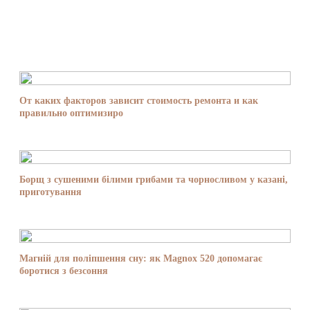
От каких факторов зависит стоимость ремонта и как
правильно оптимизиро
Борщ з сушеними білими грибами та чорносливом у казані,
приготування
Магній для поліпшення сну: як Magnox 520 допомагає
боротися з безсоння