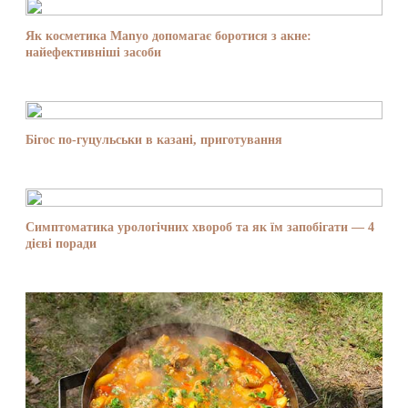
Як косметика Manyo допомагає боротися з акне:
найефективніші засоби
Бігос по-гуцульськи в казані, приготування
Симптоматика урологічних хвороб та як їм запобігати — 4
дієві поради