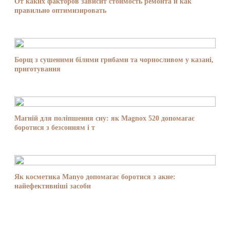
От каких факторов зависит стоимость ремонта и как
правильно оптимизировать
Борщ з сушеними білими грибами та чорносливом у казані,
приготування
Магній для поліпшення сну: як Magnox 520 допомагає
боротися з безсонням і т
Як косметика Manyo допомагає боротися з акне:
найефективніші засоби